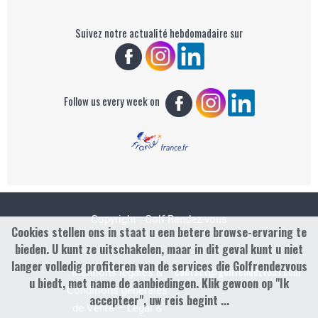
Suivez notre actualité hebdomadaire sur
Follow us every week on
Copyright : Golf Rendez-vous
Cookies stellen ons in staat u een betere browse-ervaring te
bieden. U kunt ze uitschakelen, maar in dit geval kunt u niet
langer volledig profiteren van de services die Golfrendezvous
contact@golfrendezvous.com
Mentions légales &
u biedt, met name de aanbiedingen. Klik gewoon op "Ik
Conditions générales
accepteer", uw reis begint ...
de Vente – Legal &