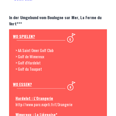
In der Umgebund vom Boulogne sur Mer, La Ferme du
Vert***
WO SPIELEN?
> AA Saint Omer Golf Club
> Golf de Wimereux
> Golf d'Hardelot
> Golf du Touquet
WO ESSEN?
Hardelot : L'Orangerie
http://www.parc.najeti.fr/L'Orangerie
Wimereux : La Liégeoise*