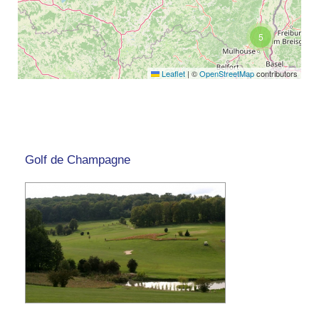
5
Leaflet
|
©
OpenStreetMap
contributors
Golf de Champagne