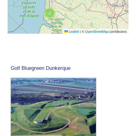
2
Leaflet
|
©
OpenStreetMap
contributors
Golf Bluegreen Dunkerque