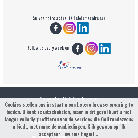
Suivez notre actualité hebdomadaire sur
Follow us every week on
Copyright : Golf Rendez-vous
Cookies stellen ons in staat u een betere browse-ervaring te
bieden. U kunt ze uitschakelen, maar in dit geval kunt u niet
langer volledig profiteren van de services die Golfrendezvous
contact@golfrendezvous.com
Mentions légales &
u biedt, met name de aanbiedingen. Klik gewoon op "Ik
Conditions générales
accepteer", uw reis begint ...
de Vente – Legal &