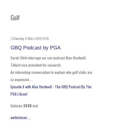
Golf
Dienstag, 11 März 2025 12:29
GBQ Podcast by PGA
Sarah Stirk interroge sur son podcast Alan Hocknell,
Titleist vice president for research.
An interesting conversation to explain why golf clubs are
so expensive...
Episode 6 with Alan Hocknell - The GBQ Podcast By The
PGA | Acast
Gelesen
2630
mal
weiterlesen ...