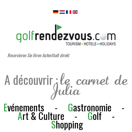
Reservieren Sie Ihren Aufenthalt direkt
A découvrir :
le carnet de
Julia
E
vénements
-
G
astronomie
-
A
rt & Culture
-
G
olf
-
S
h
opping