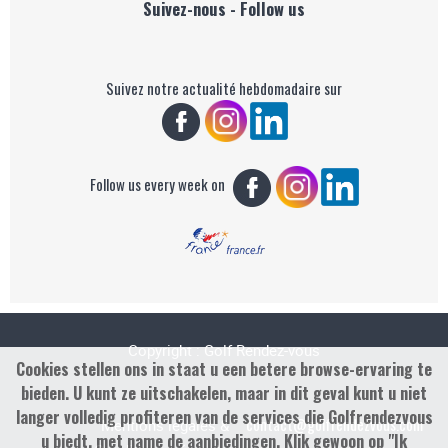
Suivez-nous - Follow us
Suivez notre actualité hebdomadaire sur
Follow us every week on
Copyright : Golf Rendez-vous
Cookies stellen ons in staat u een betere browse-ervaring te
bieden. U kunt ze uitschakelen, maar in dit geval kunt u niet
langer volledig profiteren van de services die Golfrendezvous
contact@golfrendezvous.com
Mentions légales &
u biedt, met name de aanbiedingen. Klik gewoon op "Ik