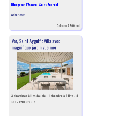
Bluegreen l'Esterel
,
Saint Endréol
weiterlesen ...
Gelesen
3700
mal
Var, Saint Aygulf : Villa avec
magnifique jardin vue mer
3 chambres à lits double - 1 chambre à 2 lits - 4
sdb - 1200€/nuit