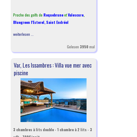
Proche des golfs de
Roquebrune
et
Valescure
,
Bluegreen l'Esterel
,
Saint Endréol
weiterlesen ...
Gelesen
3950
mal
Var, Les Issambres : Villa vue mer avec
piscine
3 chambres à lits double - 1 chambre à 2 lits - 3
sdb - 700€/nuit