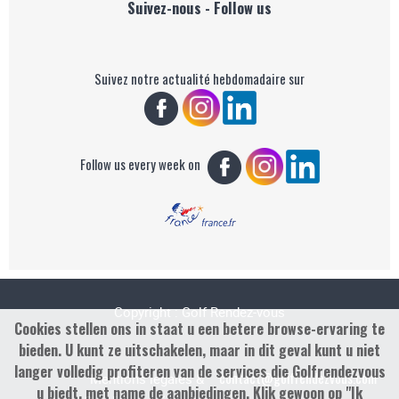
Suivez-nous - Follow us
Suivez notre actualité hebdomadaire sur
Follow us every week on
Copyright : Golf Rendez-vous
Cookies stellen ons in staat u een betere browse-ervaring te
bieden. U kunt ze uitschakelen, maar in dit geval kunt u niet
langer volledig profiteren van de services die Golfrendezvous
contact@golfrendezvous.com
Mentions légales &
u biedt, met name de aanbiedingen. Klik gewoon op "Ik