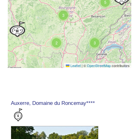
5
3
2
3
Leaflet
|
©
OpenStreetMap
contributors
Auxerre, Domaine du Roncemay****