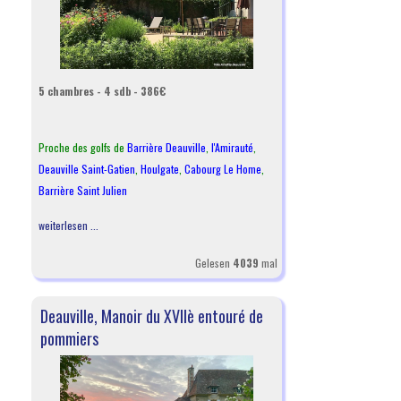
5 chambres - 4 sdb - 386€
Proche des golfs de
Barrière Deauville
,
l
'Amirauté
,
Deauville Saint-Gatien
,
Houlgate
,
Cabourg Le Home
,
Barrière Saint Julien
weiterlesen ...
Gelesen
4039
mal
Deauville, Manoir du XVIIè entouré de
pommiers