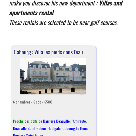
make you discover his new department :
Villas and
apartments rental
.
These rentals are selected to be near golf courses.
Cabourg : Villa les pieds dans l'eau
6 chambres - 6 sdb - 650€
Proche des golfs de
Barrière Deauville
,
l
'Amirauté
,
Deauville Saint-Gatien
,
Houlgate
,
Cabourg Le Home
,
Barrière Saint Julien