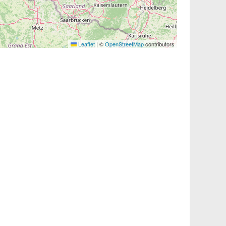
Leaflet
|
©
OpenStreetMap
contributors