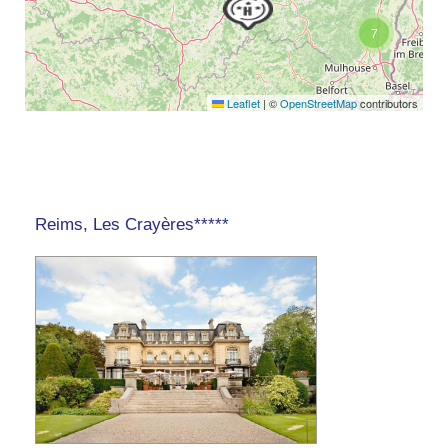
7
Leaflet
|
©
OpenStreetMap
contributors
Reims, Les Crayères*****