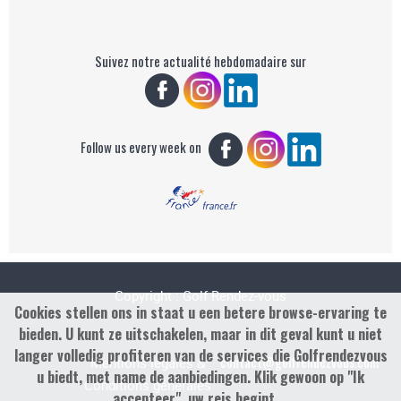
Suivez notre actualité hebdomadaire sur
Follow us every week on
Copyright : Golf Rendez-vous
Cookies stellen ons in staat u een betere browse-ervaring te
bieden. U kunt ze uitschakelen, maar in dit geval kunt u niet
langer volledig profiteren van de services die Golfrendezvous
contact@golfrendezvous.com
Mentions légales &
u biedt, met name de aanbiedingen. Klik gewoon op "Ik
Conditions générales
accepteer", uw reis begint ...