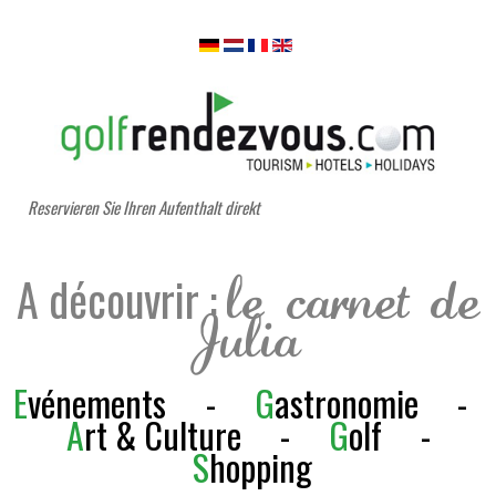
Reservieren Sie Ihren Aufenthalt direkt
A découvrir :
le carnet de
Julia
E
vénements
-
G
astronomie
-
A
rt & Culture
-
G
olf
-
S
h
opping