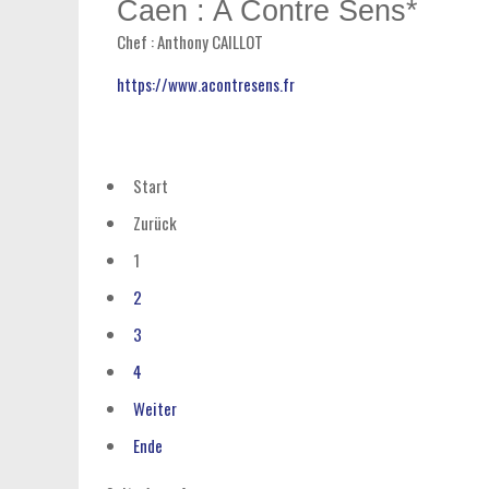
Caen : A Contre Sens*
Chef : Anthony CAILLOT
https://www.acontresens.fr
Start
Zurück
1
2
3
4
Weiter
Ende