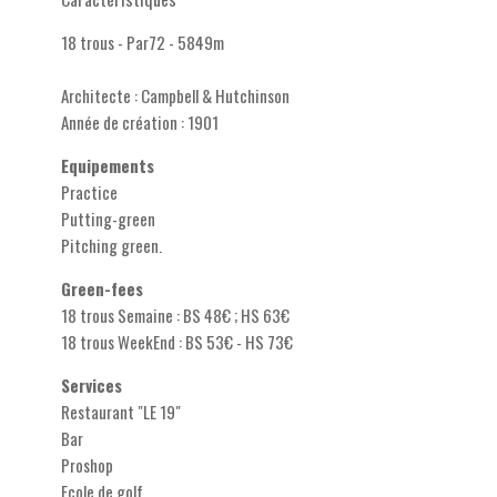
18 trous - Par72 - 5849m
Architecte : Campbell & Hutchinson
Année de création : 1901
Equipements
Practice
Putting-green
Pitching green.
Green-fees
18 trous Semaine : BS 48€ ; HS 63€
18 trous WeekEnd : BS 53€ - HS 73€
Services
Restaurant "LE 19"
Bar
Proshop
Ecole de golf