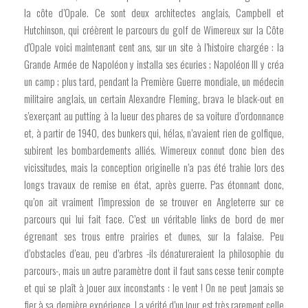
la côte d’Opale. Ce sont deux architectes anglais, Campbell et
Hutchinson, qui créèrent le parcours du golf de Wimereux sur la Côte
d'Opale voici maintenant cent ans, sur un site à l’histoire chargée : la
Grande Armée de Napoléon y installa ses écuries ; Napoléon III y créa
un camp ; plus tard, pendant la Première Guerre mondiale, un médecin
militaire anglais, un certain Alexandre Fleming, brava le black-out en
s’exerçant au putting à la lueur des phares de sa voiture d’ordonnance
et, à partir de 1940, des bunkers qui, hélas, n’avaient rien de golfique,
subirent les bombardements alliés. Wimereux connut donc bien des
vicissitudes, mais la conception originelle n’a pas été trahie lors des
longs travaux de remise en état, après guerre. Pas étonnant donc,
qu’on ait vraiment l’impression de se trouver en Angleterre sur ce
parcours qui lui fait face. C’est un véritable links de bord de mer
égrenant ses trous entre prairies et dunes, sur la falaise. Peu
d’obstacles d’eau, peu d’arbres -ils dénatureraient la philosophie du
parcours-, mais un autre paramètre dont il faut sans cesse tenir compte
et qui se plaît à jouer aux inconstants : le vent ! On ne peut jamais se
fier à sa dernière expérience. La vérité d’un jour est très rarement celle