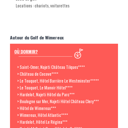
Locations : chariots, voiturettes
Autour du Golf de Wimereux
OÙ DORMIR?
> Saint-Omer, Najeti Château Tilques****
> Château de Cocove****
> Le Touquet, Hôtel Barrière Le Westminster*****
> Le Touquet, Le Manoir Hôtel****
> Hardelot, Najeti Hôtel du Parc***
> Boulogne sur Mer, Najeti Hôtel Château Clery***
> Hôtel de Wimereux***
> Wimereux, Hôtel Atlantic****
> Hardelot, Hôtel Le Régina***