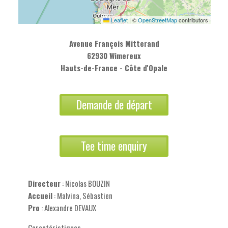
Leaflet
|
©
OpenStreetMap
contributors
Avenue François Mitterand
62930 Wimereux
Hauts-de-France - Côte d'Opale
Demande de départ
Tee time enquiry
Directeur
: Nicolas BOUZIN
Accueil
: Malvina, Sébastien
Pro
: Alexandre DEVAUX
Caractéristiques