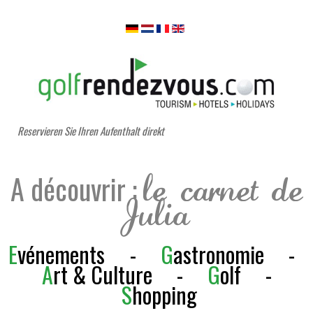
Reservieren Sie Ihren Aufenthalt direkt
A découvrir :
le carnet de
Julia
E
vénements
-
G
astronomie
-
A
rt & Culture
-
G
olf
-
S
h
opping