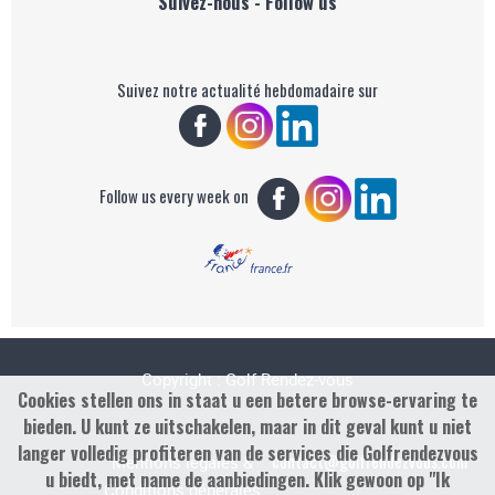
Suivez-nous - Follow us
Suivez notre actualité hebdomadaire sur
Follow us every week on
Copyright : Golf Rendez-vous
Cookies stellen ons in staat u een betere browse-ervaring te
bieden. U kunt ze uitschakelen, maar in dit geval kunt u niet
langer volledig profiteren van de services die Golfrendezvous
contact@golfrendezvous.com
Mentions légales &
u biedt, met name de aanbiedingen. Klik gewoon op "Ik
Conditions générales