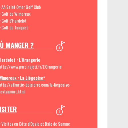
> AA Saint Omer Golf Club
> Golf de Wimereux
> Golf d'Hardelot
> Golf du Touquet
Ù MANGER ?
Hardelot : L'Orangerie
http://www.parc.najeti.fr/L'Orangerie
Wimereux : La Liégeoise*
http://atlantic-delpierre.com/la-liegeoise-
restaurant.html
ISITER
> Visites en Côte d'Opale et Baie de Somme