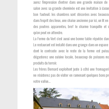
aurez l'impression d'entrer dans une grande maison de 
salon avec sa grande cheminée est une invitation à s'asse
bon fauteuil. les chambres sont décorées avec beauco
dans l'esprit des lieux, une chaise ancienne par ici, un lit en
des poutres apparentes, bref le charme tranquille et 
qu'on peut en attendre.
La Ferme du Vert c'est aussi une bonne table réputée dans
Le restaurant est installé dans une grange dans un espace
dont le contraste avec le reste de la ferme est puiss
dégusterez une cuisine locale, beaucoup de poissons ma
produits du terroir.
Les frères Bernard exploitent juste à côté une fromager
ne résisterez pas de visiter en ramenant quelques bons pr
votre valise...