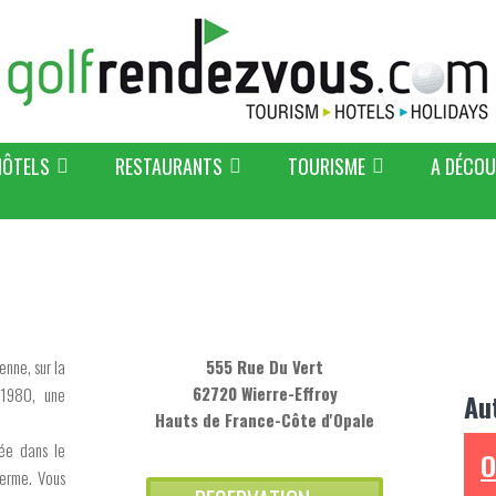
HÔTELS
RESTAURANTS
TOURISME
A DÉCOU
nne, sur la
555 Rue Du Vert
62720 Wierre-Effroy
 1980, une
Au
Hauts de France-Côte d'Opale
sée dans le
O
 ferme. Vous