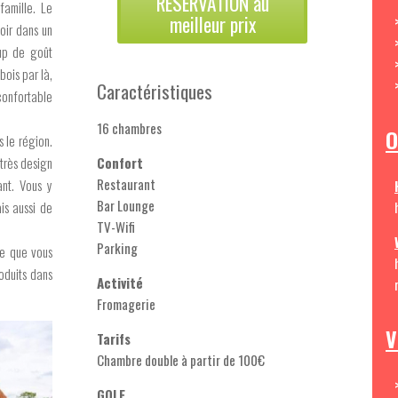
RESERVATION au
famille. Le
meilleur prix
oir dans un
up de goût
 bois par là,
Caractéristiques
confortable
16 chambres
O
 le région.
 très design
Confort
Restaurant
ant. Vous y
Bar Lounge
is aussi de
TV-Wifi
Parking
ie que vous
oduits dans
Activité
Fromagerie
V
Tarifs
Chambre double à partir de 100€
GOLF