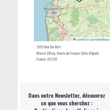
Leaflet
|
©
OpenStreetMap
c
555 Rue Du Vert
Wierre-Effroy,
Hauts de France-Côte d'Opale
.
France
,
62720
Dans notre Newsletter, découvrez
ce que vous cherchez :