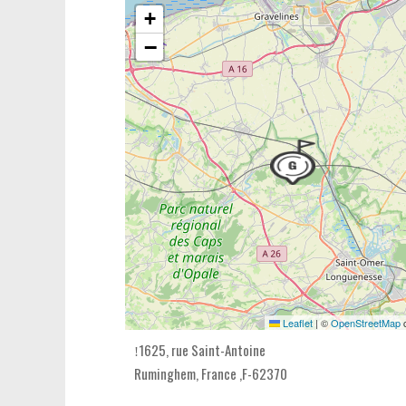
+
−
Leaflet
|
©
OpenStreetMap
c
1625, rue Saint-Antoine
Ruminghem,
France
,
F-62370