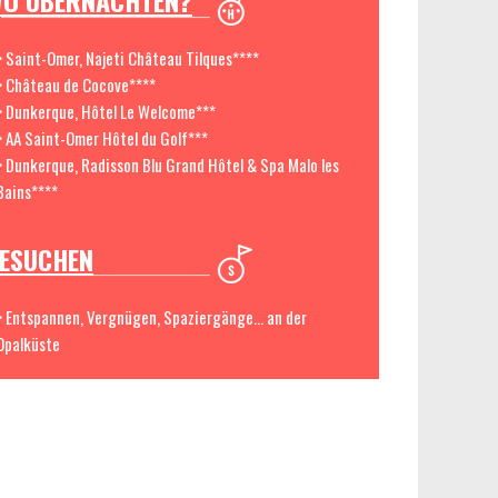
O ÜBERNACHTEN?
> Saint-Omer, Najeti Château Tilques****
> Château de Cocove****
> Dunkerque, Hôtel Le Welcome***
> AA Saint-Omer Hôtel du Golf***
> Dunkerque, Radisson Blu Grand Hôtel & Spa Malo les
Bains****
ESUCHEN
> Entspannen, Vergnügen, Spaziergänge... an der
Opalküste