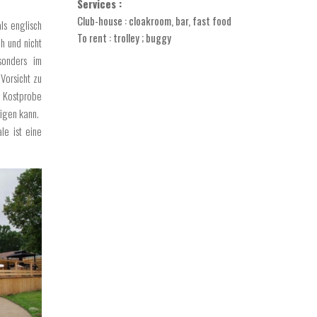
Services :
Club-house : cloakroom, bar, fast food
ls englisch
To rent : trolley ; buggy
ch und nicht
sonders im
Vorsicht zu
e Kostprobe
digen kann.
le ist eine