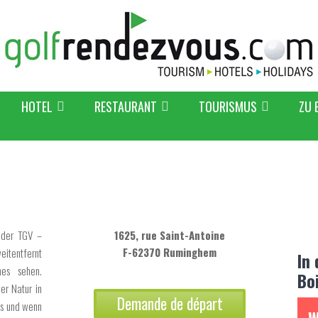
HOTEL
RESTAURANT
TOURISMUS
ZU 
 der TGV –
1625, rue Saint-Antoine
F-62370 Ruminghem
eitentfernt
In
es sehen.
Bo
er Natur in
Demande de départ
es und wenn