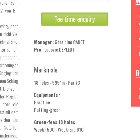
W
icher sein,
2 von Bill
Tee time enquiry
Swing, denn
 nicht viel
chmal sind,
Manager
: Géraldine CANET
 zu seinem
Pro
: Ludovic DEPLEDT
ergutmachen.
rderungen
Merkmale
B
 Dogleg und
inem Schlag
18 holes - 5951m - Par 73
! Die zehn
Equipments :
der Region
Practice
u, denn die
Putting-green
ast mit dem
werden und
Green-fees 18 holes
. Natürlich
Week : 50€ - Week-End 61€
indernisse,