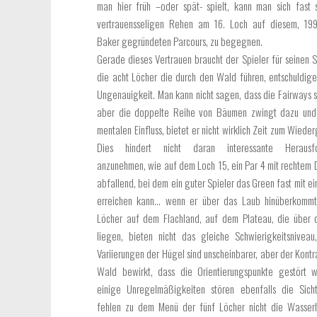
man hier früh –oder spät- spielt, kann man sich fast s
vertrauensseligen Rehen am 16. Loch auf diesem, 199
Baker gegründeten Parcours, zu begegnen.
Gerade dieses Vertrauen braucht der Spieler für seinen 
die acht Löcher die durch den Wald führen, entschuldigen
Ungenauigkeit. Man kann nicht sagen, dass die Fairways s
aber die doppelte Reihe von Bäumen zwingt dazu und
mentalen Einfluss, bietet er nicht wirklich Zeit zum Wied
Dies hindert nicht daran interessante Herausfo
anzunehmen, wie auf dem Loch 15, ein Par 4 mit rechtem
abfallend, bei dem ein guter Spieler das Green fast mit e
erreichen kann… wenn er über das Laub hinüberkommt
Löcher auf dem Flachland, auf dem Plateau, die über 
liegen, bieten nicht das gleiche Schwierigkeitsnivea
Variierungen der Hügel sind unscheinbarer, aber der Kontr
Wald bewirkt, dass die Orientierungspunkte gestört 
einige Unregelmäßigkeiten stören ebenfalls die Sicht
fehlen zu dem Menü der fünf Löcher nicht die Wasserh