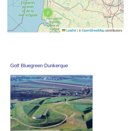
2
Leaflet
|
©
OpenStreetMap
contributors
Golf Bluegreen Dunkerque