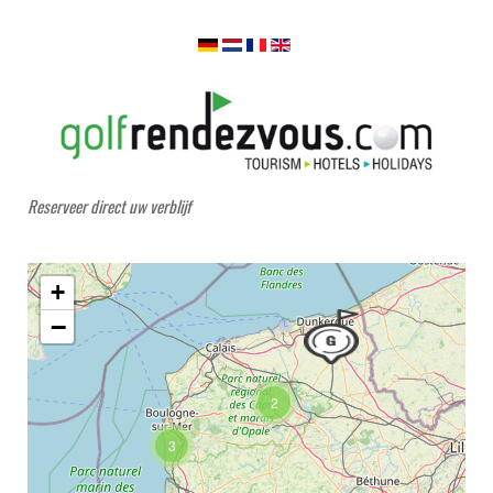
Reserveer direct uw verblijf
+
−
2
3