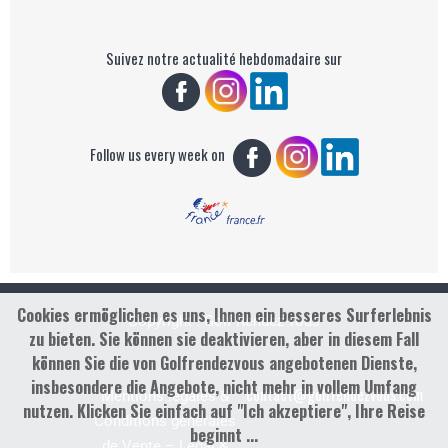
Suivez notre actualité hebdomadaire sur
Follow us every week on
Cookies ermöglichen es uns, Ihnen ein besseres Surferlebnis
Copyright : Golf Rendez-vous
zu bieten. Sie können sie deaktivieren, aber in diesem Fall
können Sie die von Golfrendezvous angebotenen Dienste,
insbesondere die Angebote, nicht mehr in vollem Umfang
contact@golfrendezvous.com
Mentions légales &
nutzen. Klicken Sie einfach auf "Ich akzeptiere", Ihre Reise
Conditions générales
beginnt ...
de Vente – Legal &