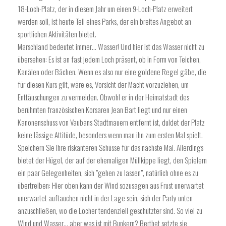
18-Loch-Platz, der in diesem Jahr um einen 9-Loch-Platz erweitert
werden soll, ist heute Teil eines Parks, der ein breites Angebot an
sportlichen Aktivitäten bietet.
Marschland bedeutet immer… Wasser! Und hier ist das Wasser nicht zu
übersehen: Es ist an fast jedem Loch präsent, ob in Form von Teichen,
Kanälen oder Bächen. Wenn es also nur eine goldene Regel gäbe, die
für diesen Kurs gilt, wäre es, Vorsicht der Macht vorzuziehen, um
Enttäuschungen zu vermeiden. Obwohl er in der Heimatstadt des
berühmten französischen Korsaren Jean Bart liegt und nur einen
Kanonenschuss von Vaubans Stadtmauern entfernt ist, duldet der Platz
keine lässige Attitüde, besonders wenn man ihn zum ersten Mal spielt.
Speichern Sie Ihre riskanteren Schüsse für das nächste Mal. Allerdings
bietet der Hügel, der auf der ehemaligen Müllkippe liegt, den Spielern
ein paar Gelegenheiten, sich "gehen zu lassen", natürlich ohne es zu
übertreiben: Hier oben kann der Wind sozusagen aus Frust unerwartet
unerwartet auftauchen nicht in der Lage sein, sich der Party unten
anzuschließen, wo die Löcher tendenziell geschützter sind. So viel zu
Wind und Wasser… aber was ist mit Bunkern? Berthet setzte sie