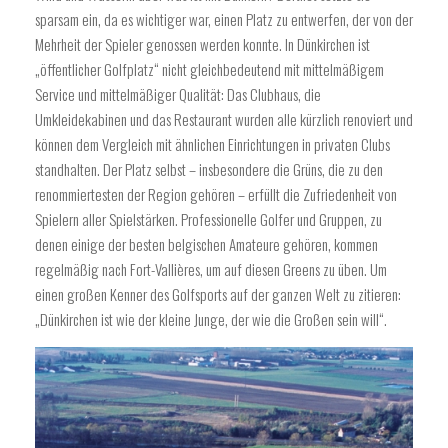
sparsam ein, da es wichtiger war, einen Platz zu entwerfen, der von der
Mehrheit der Spieler genossen werden konnte. In Dünkirchen ist
„öffentlicher Golfplatz“ nicht gleichbedeutend mit mittelmäßigem
Service und mittelmäßiger Qualität: Das Clubhaus, die
Umkleidekabinen und das Restaurant wurden alle kürzlich renoviert und
können dem Vergleich mit ähnlichen Einrichtungen in privaten Clubs
standhalten. Der Platz selbst – insbesondere die Grüns, die zu den
renommiertesten der Region gehören – erfüllt die Zufriedenheit von
Spielern aller Spielstärken. Professionelle Golfer und Gruppen, zu
denen einige der besten belgischen Amateure gehören, kommen
regelmäßig nach Fort-Vallières, um auf diesen Greens zu üben. Um
einen großen Kenner des Golfsports auf der ganzen Welt zu zitieren:
„Dünkirchen ist wie der kleine Junge, der wie die Großen sein will“.