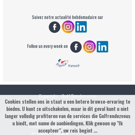
Suivez notre actualité hebdomadaire sur
Follow us every week on
Copyright : Golf Rendez-vous
Cookies stellen ons in staat u een betere browse-ervaring te
bieden. U kunt ze uitschakelen, maar in dit geval kunt u niet
langer volledig profiteren van de services die Golfrendezvous
contact@golfrendezvous.com
Mentions légales &
u biedt, met name de aanbiedingen. Klik gewoon op "Ik
Conditions générales
accepteer", uw reis begint ...
de Vente – Legal &