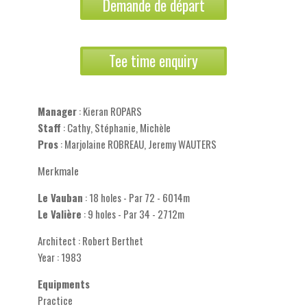
Demande de départ
Tee time enquiry
Manager
: Kieran ROPARS
Staff
: Cathy, Stéphanie, Michèle
Pros
: Marjolaine ROBREAU, Jeremy WAUTERS
Merkmale
Le Vauban
: 18 holes - Par 72 - 6014m
Le Valière
: 9 holes - Par 34 - 2712m
Architect : Robert Berthet
Year : 1983
Equipments
Practice