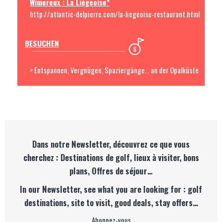
Wimereux : La Liégeoise*
http://atlantic-delpierre.com/la-liegeoise-restaurant.html
BESUCHEN
> Entspannen, Vergnügen, Spaziergänge... an der Opalküste
Dans notre Newsletter, découvrez ce que vous
cherchez : Destinations de golf, lieux à visiter, bons
plans, Offres de séjour…
In our Newsletter, see what you are looking for : golf
destinations, site to visit, good deals, stay offers…
Abonnez-vous