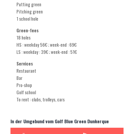
Putting green
Pitching green
1 school hole
Green-fees
18 holes
HS : weekday 56€ ; week-end : 69€
LS : weekday : 39€ ; week-end : 51€
Services
Restaurant
Bar
Pro-shop
Golf school
To rent : clubs, trolleys, cars
In der Umgebund vom Golf Blue Green Dunkerque