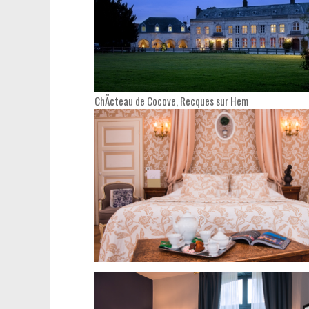
ChÃ¢teau de Cocove, Recques sur Hem