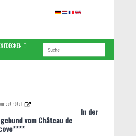
ENTDECKEN
sur cet hôtel
In der
gebund vom Château de
cove****