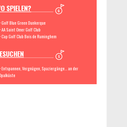
O SPIELEN?
> Golf Blue Green Dunkerque
> AA Saint Omer Golf Club
> Cap Golf Club Bois de Ruminghem
ESUCHEN
> Entspannen, Vergnügen, Spaziergänge... an der
Opalküste