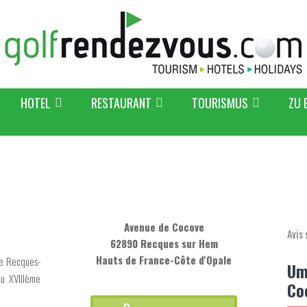
HOTEL
RESTAURANT
TOURISMUS
ZU 
Avenue de Cocove
Avis 
62890 Recques sur Hem
Hauts de France-Côte d'Opale
de Recques-
Um
du XVIIIème
Co