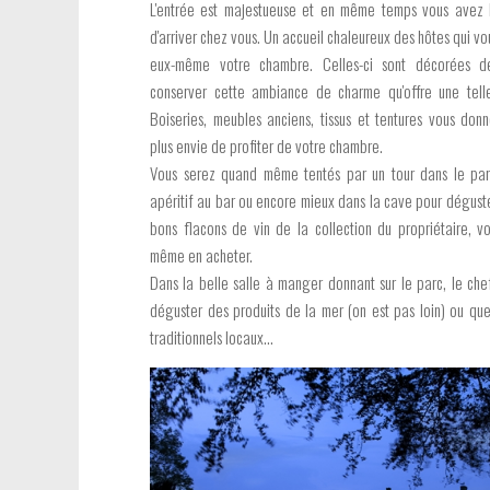
L'entrée est majestueuse et en même temps vous avez l
d'arriver chez vous. Un accueil chaleureux des hôtes qui v
eux-même votre chambre. Celles-ci sont décorées 
conserver cette ambiance de charme qu'offre une tell
Boiseries, meubles anciens, tissus et tentures vous don
plus envie de profiter de votre chambre.
Vous serez quand même tentés par un tour dans le par
apéritif au bar ou encore mieux dans la cave pour dégust
bons flacons de vin de la collection du propriétaire, v
même en acheter.
Dans la belle salle à manger donnant sur le parc, le che
déguster des produits de la mer (on est pas loin) ou que
traditionnels locaux...