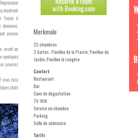
Reserve a room
'impression
W
with Booking.com
ous montrent
de façon à
e demeure.
Merkmale
nent encore
22 chambres
c avant un
3 Suites : Pavillon de la Prairie, Pavillon du
B
er quelques
Jardin, Pavillon la Longère
ous pourrez
Confort
Restaurant
f vous fera
Bar
lques plats
Cave de dégustation
TV-Wifi
Service en chambre
Parking
Salle de séminaire
Tarifs