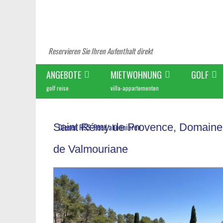
Reservieren Sie Ihren Aufenthalt direkt
ANGEBOTE
MIETWOHNUNG
GOLF
golf reise
villa-appartementen
Saint Rémy de Provence, Domaine
Diesen RSS-Feed abonnieren
de Valmouriane