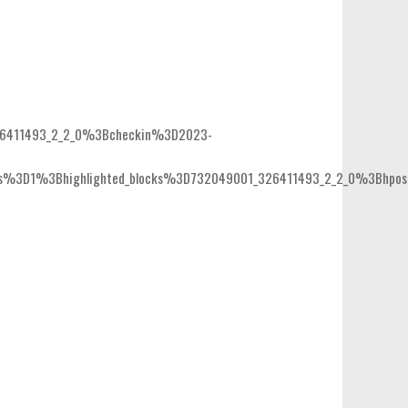
26411493_2_2_0%3Bcheckin%3D2023-
3D1%3Bhighlighted_blocks%3D732049001_326411493_2_2_0%3Bhpos