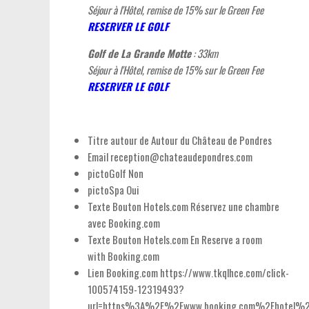
Séjour à l'Hôtel, remise de 15% sur le Green Fee
RESERVER LE GOLF
Golf de La Grande Motte
: 33km
Séjour à l'Hôtel, remise de 15% sur le Green Fee
RESERVER LE GOLF
Titre autour de
Autour du Château de Pondres
Email
reception@chateaudepondres.com
pictoGolf
Non
pictoSpa
Oui
Texte Bouton Hotels.com
Réservez une chambre
avec Booking.com
Texte Bouton Hotels.com En
Reserve a room
with Booking.com
Lien Booking.com
https://www.tkqlhce.com/click-
100574159-12319493?
url=https%3A%2F%2Fwww.booking.com%2Fhotel%2