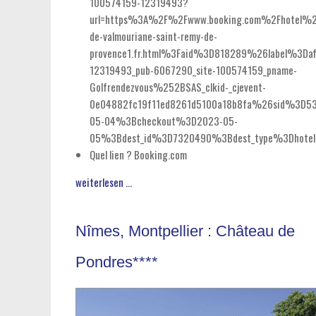
100574159-12319493?
url=https%3A%2F%2Fwww.booking.com%2Fhotel%2
de-valmouriane-saint-remy-de-
provence1.fr.html%3Faid%3D818289%26label%3Daff
12319493_pub-6067290_site-100574159_pname-
Golfrendezvous%252BSAS_clkid-_cjevent-
0e04882fc19f11ed8261d5100a18b8fa%26sid%3D53
05-04%3Bcheckout%3D2023-05-
05%3Bdest_id%3D7320490%3Bdest_type%3Dhotel
Quel lien ?
Booking.com
weiterlesen ...
Nîmes, Montpellier : Château de
Pondres****