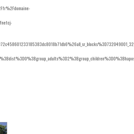
Ffr%2Fdomaine-
netcj-
72c458601233185383dc8018b71db6%26all_sr_blocks%3D732049001_3
%3Bdist%3D0%3Bgroup_adults%3D2%3Bgroup_children%3D0%3Bhapos%