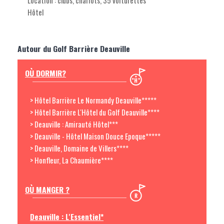
Location : clubs, chariots, 35 voiturettes
Hôtel
Autour du Golf Barrière Deauville
OÙ DORMIR?
> Hôtel Barrière Le Normandy Deauville*****
> Hôtel Barrière L'Hôtel du Golf Deauville****
> Deauville : Amirauté Hôtel***
> Deauville - Hôtel Maison Douce Epoque*****
> Deauville, Domaine de Villers****
> Honfleur, La Chaumière****
OÙ MANGER ?
Deauville : L'Essentiel*