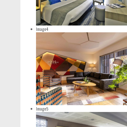
Image4
Image5