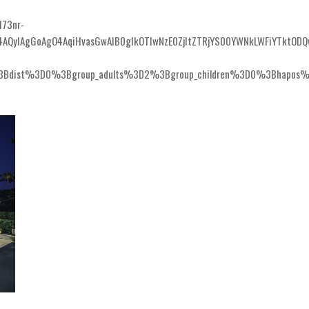
73nr-
H4AQyIAgGoAgO4AqiHvasGwAIB0gIkOTIwNzE0ZjItZTRjYS00YWNkLWFiYTkt
Bdist%3D0%3Bgroup_adults%3D2%3Bgroup_children%3D0%3Bhapos%3D