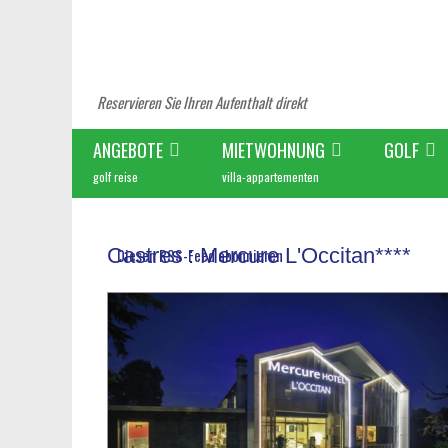
Reservieren Sie Ihren Aufenthalt direkt
ANGEBOTE
MIETWOHNUNG
GOLF
golf reise
villa-appartementen
Castres : Mercure L'Occitan****
Diesen RSS-Feed abonnieren