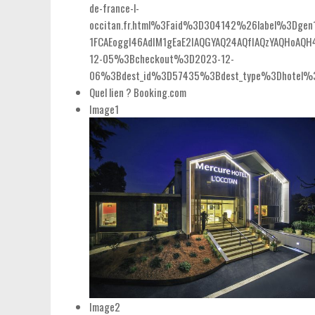
de-france-l-
occitan.fr.html%3Faid%3D304142%26label%3Dgen1
1FCAEoggI46AdIM1gEaE2IAQGYAQ24AQfIAQzYAQHoAQ
12-05%3Bcheckout%3D2023-12-
06%3Bdest_id%3D57435%3Bdest_type%3Dhotel%3
Quel lien ?
Booking.com
Image1
Image2