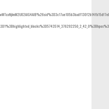
ODQwMTcxNjlmM2U02AIG4AIB%26sid%3D3c17ae105b3badf130f2b14fb15df7
1%3Bhighlighted_blocks%3D5743514_376292250_2_42_0%3Bhpos%3D