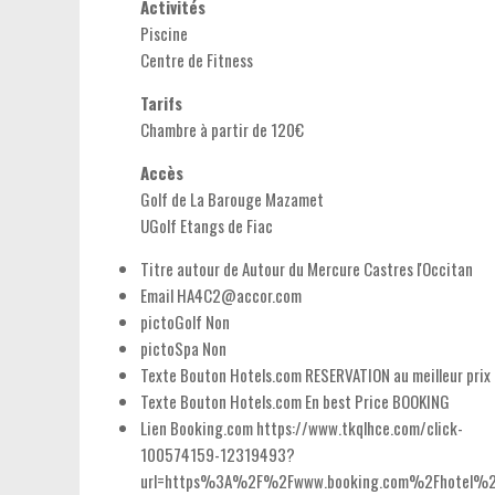
Activités
Piscine
Centre de Fitness
Tarifs
Chambre à partir de 120€
Accès
Golf de La Barouge Mazamet
UGolf Etangs de Fiac
Titre autour de
Autour du Mercure Castres l'Occitan
Email
HA4C2@accor.com
pictoGolf
Non
pictoSpa
Non
Texte Bouton Hotels.com
RESERVATION au meilleur prix
Texte Bouton Hotels.com En
best Price BOOKING
Lien Booking.com
https://www.tkqlhce.com/click-
100574159-12319493?
url=https%3A%2F%2Fwww.booking.com%2Fhotel%2F