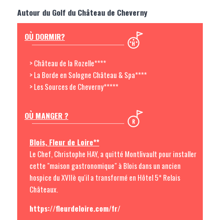
Autour du Golf du Château de Cheverny
OÙ DORMIR?
> Château de la Rozelle****
> La Borde en Sologne Château & Spa****
> Les Sources de Cheverny*****
OÙ MANGER ?
Blois, Fleur de Loire**
Le Chef, Christophe HAY, a quitté Montlivault pour installer
cette "maison gastronomique" à Blois dans un ancien
hospice du XVIIè qu'il a transformé en Hôtel 5* Relais
Châteaux.
https://fleurdeloire.com/fr/