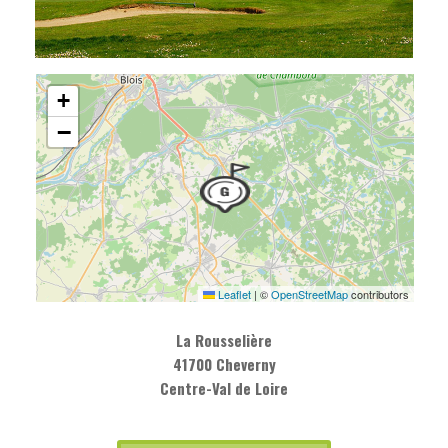
+
−
Leaflet
|
©
OpenStreetMap
contributors
La Rousselière
41700 Cheverny
Centre-Val de Loire