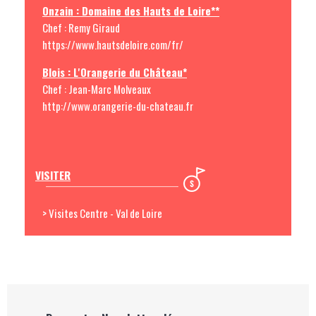
Onzain : Domaine des Hauts de Loire**
Chef : Remy Giraud
https://www.hautsdeloire.com/fr/
Blois : L'Orangerie du Château*
Chef : Jean-Marc Molveaux
http://www.orangerie-du-chateau.fr
VISITER
> Visites Centre - Val de Loire