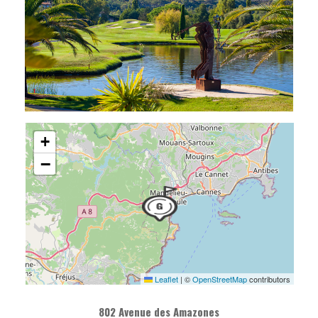
+
−
Leaflet
|
©
OpenStreetMap
contributors
802 Avenue des Amazones