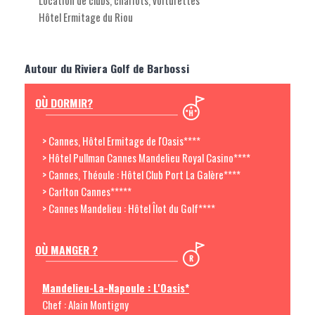
Location de clubs, chariots, voiturettes
Hôtel Ermitage du Riou
Autour du Riviera Golf de Barbossi
OÙ DORMIR?
> Cannes, Hôtel Ermitage de l'Oasis****
> Hôtel Pullman Cannes Mandelieu Royal Casino****
> Cannes, Théoule : Hôtel Club Port La Galère****
> Carlton Cannes*****
> Cannes Mandelieu : Hôtel Îlot du Golf****
OÙ MANGER ?
Mandelieu-La-Napoule : L'Oasis*
Chef : Alain Montigny