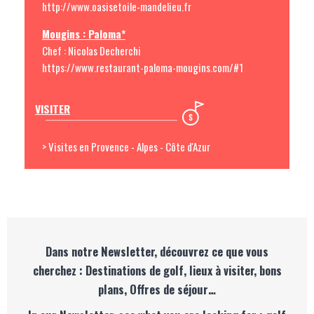
http://www.oasisetoile-mandelieu.fr
Mougins : Paloma*
Chef : Nicolas Decherchi
https://www.restaurant-paloma-mougins.com/#1
VISITER
> Visites en Provence - Alpes - Côte d'Azur
Dans notre Newsletter, découvrez ce que vous
cherchez : Destinations de golf, lieux à visiter, bons
plans, Offres de séjour…