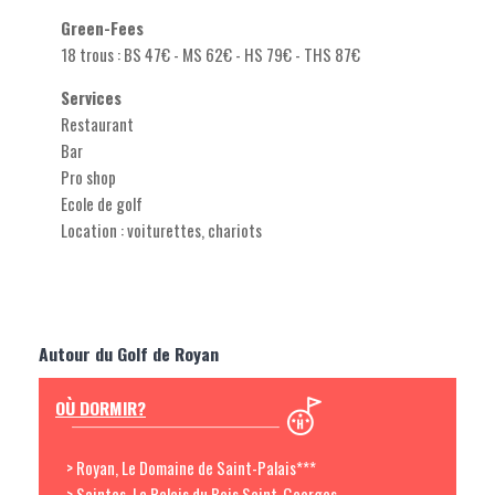
Green-Fees
18 trous : BS 47€ - MS 62€ - HS 79€ - THS 87€
Services
Restaurant
Bar
Pro shop
Ecole de golf
Location : voiturettes, chariots
Autour du Golf de Royan
OÙ DORMIR?
> Royan, Le Domaine de Saint-Palais***
> Saintes, Le Relais du Bois Saint-Georges