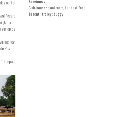
Services :
oles op het
Club-house : cloakroom, bar, fast food
To rent : trolley ; buggy
alificeerd
ilijk, en de
e zijn op de
vulling kan
 de Pas-de-
d' De opaal