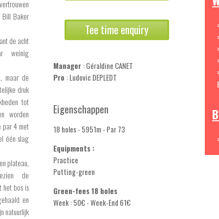
W
ertrouwen
 Bill Baker
Tee time enquiry
want de acht
r weinig
Manager
: Géraldine CANET
n, maar de
Pro
: Ludovic DEPLEDT
elijke druk
jkheden tot
Eigenschappen
B
gen worden
 par 4 met
18 holes - 5951m - Par 73
el één slag
Equipments :
Practice
gen plateau,
Putting-green
gezien de
t het bos is
Green-fees 18 holes
gehaald en
Week : 50€ - Week-End 61€
n natuurlijk