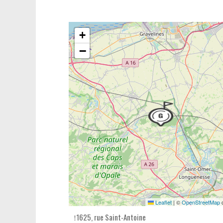
+
−
Leaflet
|
©
OpenStreetMap
c
1625, rue Saint-Antoine