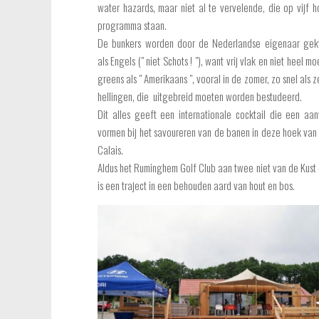
water hazards, maar niet al te vervelende, die op vijf h
programma staan.
De bunkers worden door de Nederlandse eigenaar gekw
als Engels (" niet Schots ! "), want vrij vlak en niet heel moe
greens als " Amerikaans ", vooral in de zomer, zo snel als z
hellingen, die uitgebreid moeten worden bestudeerd.
Dit alles geeft een internationale cocktail die een aan
vormen bij het savoureren van de banen in deze hoek van
Calais.
Aldus het Ruminghem Golf Club aan twee niet van de Kust 
is een traject in een behouden aard van hout en bos.