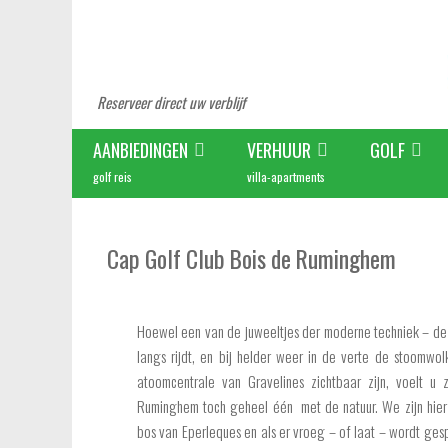
Reserveer direct uw verblijf
AANBIEDINGEN
VERHUUR
GOLF
golf reis
villa-apartments
Cap Golf Club Bois de Ruminghem
Hoewel een van de juweeltjes der moderne techniek – de
langs rijdt, en bij helder weer in de verte de stoomwo
atoomcentrale van Gravelines zichtbaar zijn, voelt u z
Ruminghem toch geheel één met de natuur. We zijn hier 
bos van Eperleques en als er vroeg – of laat – wordt ges