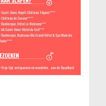
AAR SLAPEN?
> Saint-Omer, Najeti Château Tilques****
> Château de Cocove****
> Dunkerque, Hôtel Le Welcome***
> AA Saint-Omer Hôtel du Golf***
> Dunkerque, Radisson Blu Grand Hôtel & Spa Malo les
Bains****
EZOEKEN
> Vrije tijd, ontspannen en wandelen... aan de Opaalkust