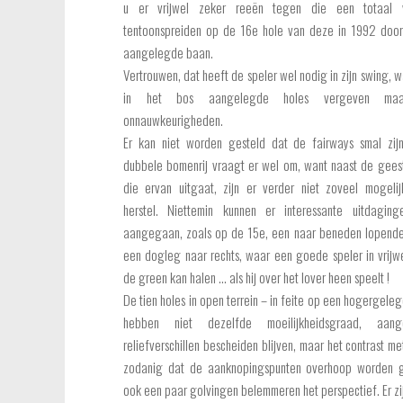
u er vrijwel zeker reeën tegen die een totaal v
tentoonspreiden op de 16e hole van deze in 1992 door
aangelegde baan.
Vertrouwen, dat heeft de speler wel nodig in zijn swing, 
in het bos aangelegde holes vergeven maa
onnauwkeurigheden.
Er kan niet worden gesteld dat de fairways smal zij
dubbele bomenrij vraagt er wel om, want naast de geest
die ervan uitgaat, zijn er verder niet zoveel mogeli
herstel. Niettemin kunnen er interessante uitdagin
aangegaan, zoals op de 15e, een naar beneden lopende
een dogleg naar rechts, waar een goede speler in vrijw
de green kan halen … als hij over het lover heen speelt !
De tien holes in open terrein – in feite op een hogergele
hebben niet dezelfde moeilijkheidsgraad, aan
reliefverschillen bescheiden blijven, maar het contrast me
zodanig dat de aanknopingspunten overhoop worden 
ook een paar golvingen belemmeren het perspectief. Er zij