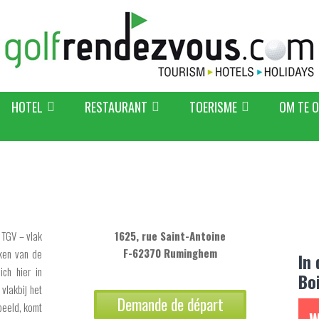
HOTEL
RESTAURANT
TOERISME
OM TE 
 TGV – vlak
1625, rue Saint-Antoine
F-62370 Ruminghem
lken van de
In
ich hier in
Bo
vlakbij het
Demande de départ
peeld, komt