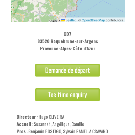
Leaflet
|
©
OpenStreetMap
contributors
CD7
83520 Roquebrune-sur-Argens
Provence-Alpes-Côte d'Azur
Demande de départ
Tee time enquiry
Directeur
: Hugo OLIVEIRA
Accueil
: Susannah, Angélique, Camille
Pros
: Benjamin POSTIGO, Sylvain RAMELLA CRAVANO