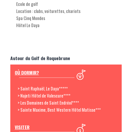
Ecole de golf
Location : clubs, voiturettes, chariots
Spa Cinq Mondes
Hôtel Le Daya
Autour du Golf de Roquebrune
OÙ DORMIR?
> Saint Raphaël, Le Daya*****
> Najeti Hôtel de Valescure****
> Les Domaines de Saint Endréol****
> Sainte Maxime, Best Western Hôtel Matisse***
VISITER