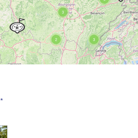
3
2
3
*