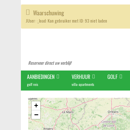
Waarschuwing
JUser: :_load: Kan gebruiker met ID: 93 niet laden
Reserveer direct uw verblijf
AANBIEDINGEN
VERHUUR
GOLF
golf reis
villa-apartments
+
−