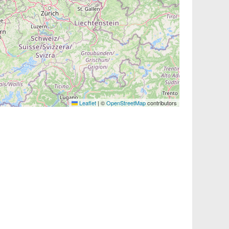
Leaflet
|
©
OpenStreetMap
contributors