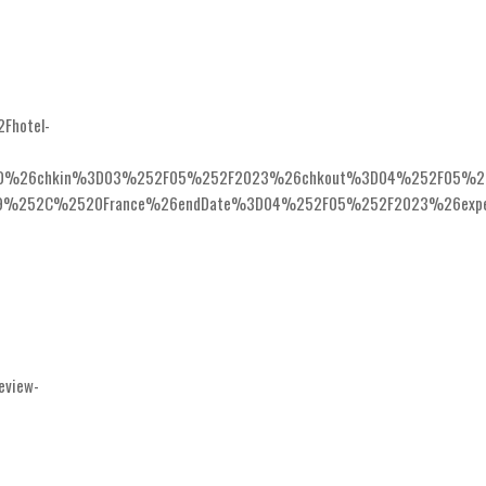
Fhotel-
3D%26chkin%3D03%252F05%252F2023%26chkout%3D04%252F05%252F
52C%2520France%26endDate%3D04%252F05%252F2023%26expediaPr
eview-