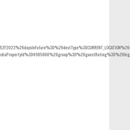
2023%26daysInFuture%3D%26destType%3DCURRENT_LOCATION%26de
opertyId%3D4985866%26group%3D%26guestRating%3D%26highlight