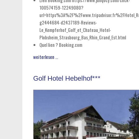
100574159-12249080?
url=https%3A%2F%2Fwww.tripadvisor.fr%2FHotel_R
g2444684-d2437189-Reviews-
Le_Kempferhof_Golf_et_Chateau_Hotel-
Plobsheim_Strasbourg_Bas_Rhin_Grand_Est.html
Quel lien ?
Booking.com
weiterlesen ...
Golf Hotel Hebelhof***