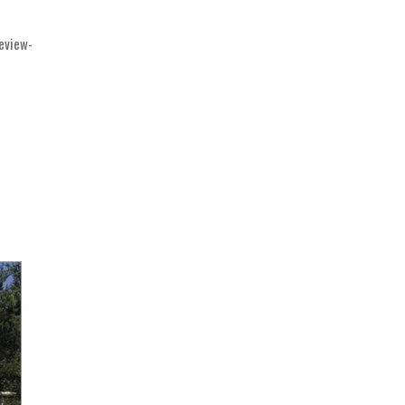
eview-