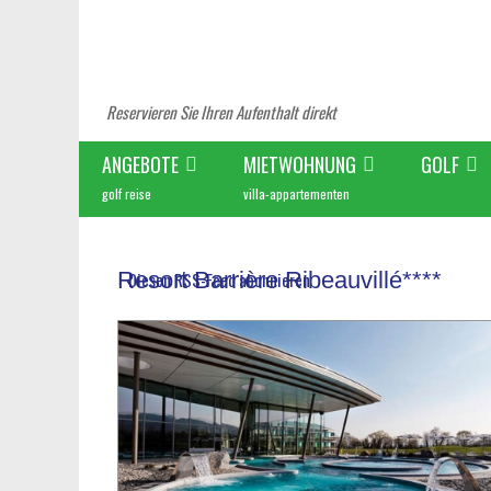
Reservieren Sie Ihren Aufenthalt direkt
ANGEBOTE
MIETWOHNUNG
GOLF
golf reise
villa-appartementen
Resort Barrière Ribeauvillé****
Diesen RSS-Feed abonnieren