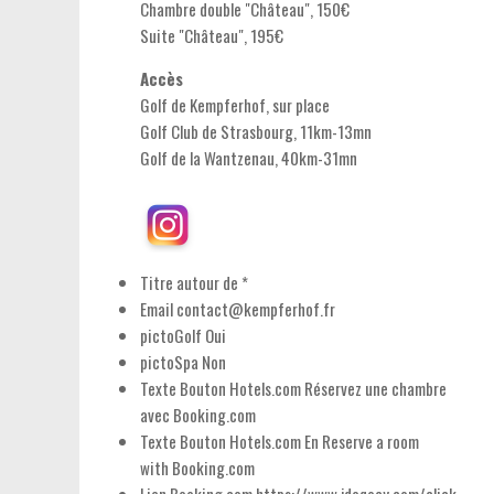
Chambre double "Château", 150€
Suite "Château", 195€
Accès
Golf de Kempferhof, sur place
Golf Club de Strasbourg, 11km-13mn
Golf de la Wantzenau, 40km-31mn
Titre autour de
*
Email
contact@kempferhof.fr
pictoGolf
Oui
pictoSpa
Non
Texte Bouton Hotels.com
Réservez une chambre
avec Booking.com
Texte Bouton Hotels.com En
Reserve a room
with Booking.com
Lien Booking.com
https://www.jdoqocy.com/click-