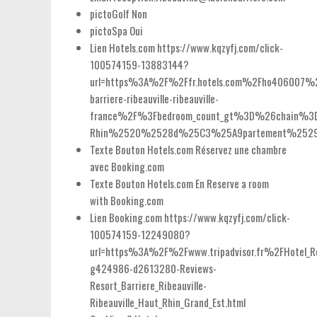
pictoGolf
Non
pictoSpa
Oui
Lien Hotels.com
https://www.kqzyfj.com/click-
100574159-13883144?
url=https%3A%2F%2Ffr.hotels.com%2Fho406007%2
barriere-ribeauville-ribeauville-
france%2F%3Fbedroom_count_gt%3D%26chain%
Rhin%2520%2528d%25C3%25A9partement%2529%2
Texte Bouton Hotels.com
Réservez une chambre
avec Booking.com
Texte Bouton Hotels.com En
Reserve a room
with Booking.com
Lien Booking.com
https://www.kqzyfj.com/click-
100574159-12249080?
url=https%3A%2F%2Fwww.tripadvisor.fr%2FHotel_R
g424986-d2613280-Reviews-
Resort_Barriere_Ribeauville-
Ribeauville_Haut_Rhin_Grand_Est.html