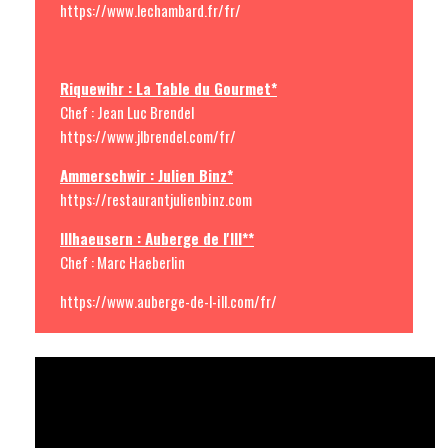
https://www.lechambard.fr/fr/
Riquewihr : La Table du Gourmet*
Chef : Jean Luc Brendel
https://www.jlbrendel.com/fr/
Ammerschwir : Julien Binz*
https://restaurantjulienbinz.com
Illhaeusern : Auberge de l'Ill**
Chef : Marc Haeberlin
https://www.auberge-de-l-ill.com/fr/