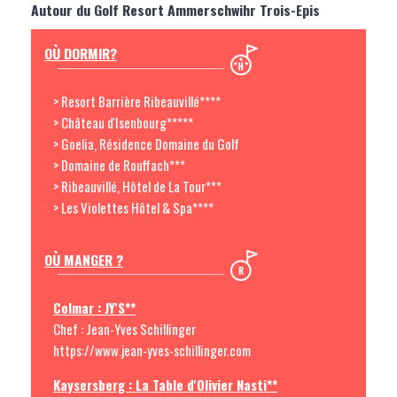
Autour du Golf Resort Ammerschwihr Trois-Epis
OÙ DORMIR?
> Resort Barrière Ribeauvillé****
> Château d'Isenbourg*****
> Goelia, Résidence Domaine du Golf
> Domaine de Rouffach***
> Ribeauvillé, Hôtel de La Tour***
> Les Violettes Hôtel & Spa****
OÙ MANGER ?
Colmar : JY'S**
Chef : Jean-Yves Schillinger
https://www.jean-yves-schillinger.com
Kaysersberg : La Table d'Olivier Nasti**