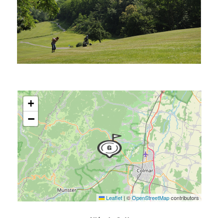
+
−
Leaflet
|
©
OpenStreetMap
contributors