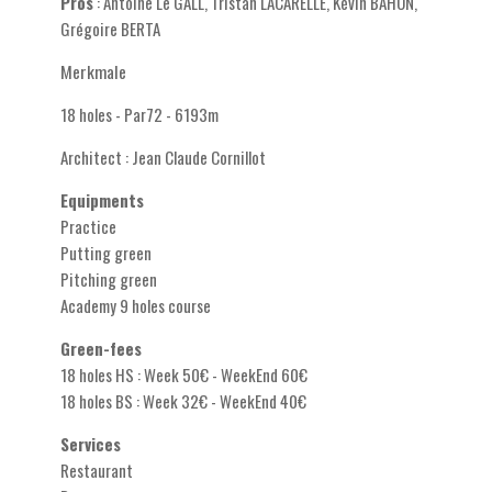
Pros
: Antoine Le GALL, Tristan LACARELLE, Kévin BAHON,
Grégoire BERTA
Merkmale
18 holes - Par72 - 6193m
Architect : Jean Claude Cornillot
Equipments
Practice
Putting green
Pitching green
Academy 9 holes course
Green-fees
18 holes HS : Week 50€ - WeekEnd 60€
18 holes BS : Week 32€ - WeekEnd 40€
Services
Restaurant