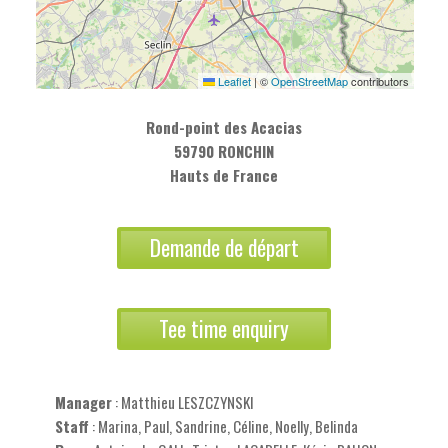
Leaflet
|
©
OpenStreetMap
contributors
Rond-point des Acacias
59790 RONCHIN
Hauts de France
Demande de départ
Tee time enquiry
Manager
: Matthieu LESZCZYNSKI
Staff
: Marina, Paul, Sandrine, Céline, Noelly, Belinda