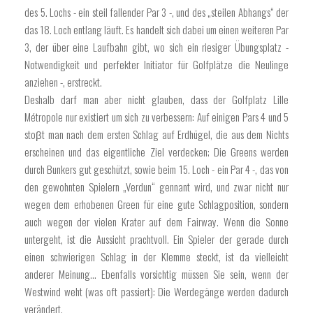
des 5. Lochs - ein steil fallender Par 3 -, und des „steilen Abhangs“ der
das 18. Loch entlang läuft. Es handelt sich dabei um einen weiteren Par
3, der über eine Laufbahn gibt, wo sich ein riesiger Übungsplatz -
Notwendigkeit und perfekter Initiator für Golfplätze die Neulinge
anziehen -, erstreckt.
Deshalb darf man aber nicht glauben, dass der Golfplatz Lille
Métropole nur existiert um sich zu verbessern: Auf einigen Pars 4 und 5
stoβt man nach dem ersten Schlag auf Erdhügel, die aus dem Nichts
erscheinen und das eigentliche Ziel verdecken; Die Greens werden
durch Bunkers gut geschützt, sowie beim 15. Loch - ein Par 4 -, das von
den gewohnten Spielern „Verdun“ gennant wird, und zwar nicht nur
wegen dem erhobenen Green für eine gute Schlagposition, sondern
auch wegen der vielen Krater auf dem Fairway. Wenn die Sonne
untergeht, ist die Aussicht prachtvoll. Ein Spieler der gerade durch
einen schwierigen Schlag in der Klemme steckt, ist da vielleicht
anderer Meinung… Ebenfalls vorsichtig müssen Sie sein, wenn der
Westwind weht (was oft passiert): Die Werdegänge werden dadurch
verändert.