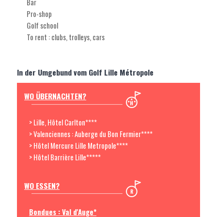
Bar
Pro-shop
Golf school
To rent : clubs, trolleys, cars
In der Umgebund vom Golf Lille Métropole
WO ÜBERNACHTEN?
> Lille, Hôtel Carlton****
> Valenciennes : Auberge du Bon Fermier****
> Hôtel Mercure Lille Metropole****
> Hôtel Barrière Lille*****
WO ESSEN?
Bondues : Val d'Auge*