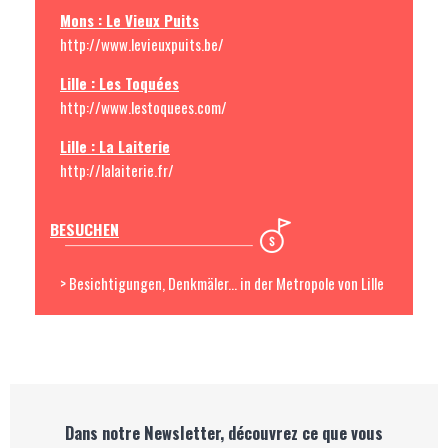
Mons : Le Vieux Puits
http://www.levieuxpuits.be/
Lille : Les Toquées
http://www.lestoquees.com/
Lille : La Laiterie
http://lalaiterie.fr/
BESUCHEN
> Besichtigungen, Denkmäler... in der Metropole von Lille
Dans notre Newsletter, découvrez ce que vous