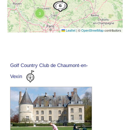
3
Leaflet
|
©
OpenStreetMap
contributors
Golf Country Club de Chaumont-en-
Vexin