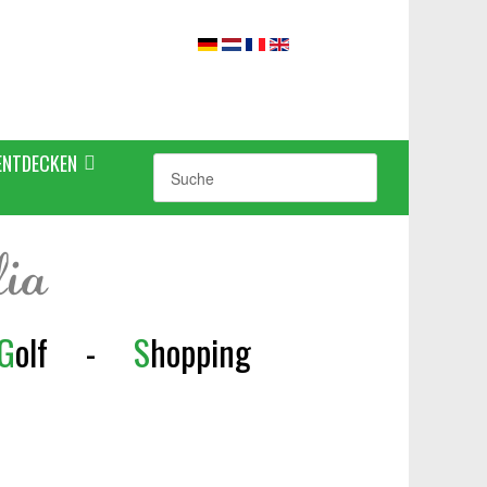
ENTDECKEN
lia
G
olf
-
S
h
opping