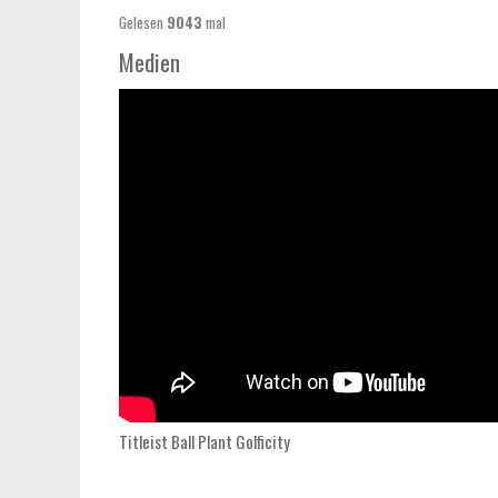
Gelesen
9043
mal
Medien
Titleist Ball Plant
Golficity