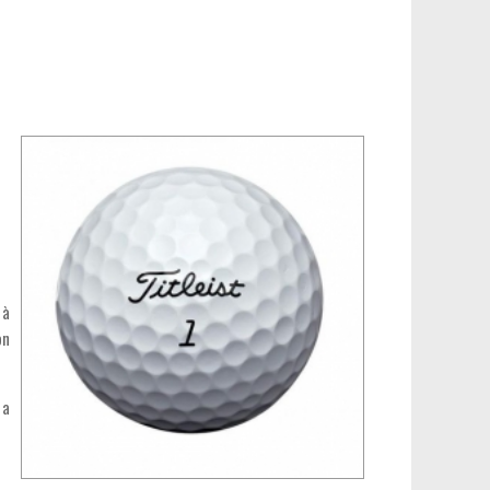
 à
on
 a