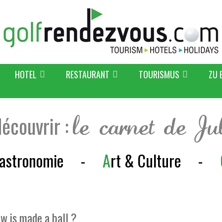
HOTEL
RESTAURANT
TOURISMUS
ZU 
découvrir :
le carnet de Ju
astronomie
-
A
rt & Culture
-
ow is made a ball ?