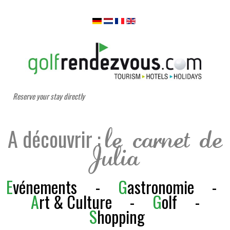
Reserve your stay directly
A découvrir :
le carnet de
Julia
E
vénements
-
G
astronomie
-
A
rt & Culture
-
G
olf
-
S
h
opping