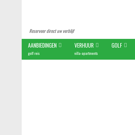
Reserveer direct uw verblijf
AANBIEDINGEN
VERHUUR
GOLF
golf reis
villa-apartments