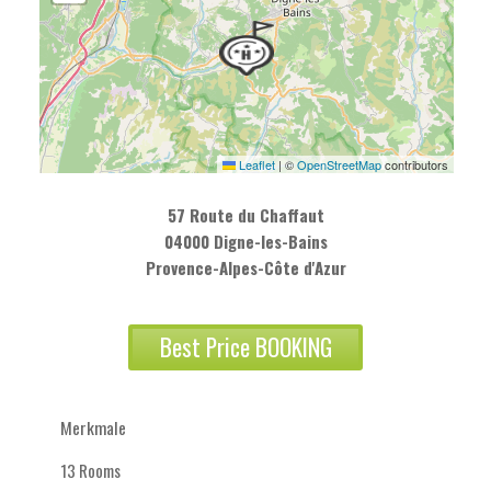
Leaflet
|
©
OpenStreetMap
contributors
57 Route du Chaffaut
04000 Digne-les-Bains
Provence-Alpes-Côte d'Azur
Best Price BOOKING
Merkmale
13 Rooms