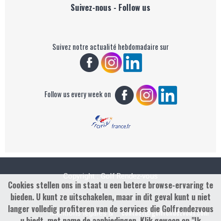
Suivez-nous - Follow us
Suivez notre actualité hebdomadaire sur
Follow us every week on
Copyright : Golf Rendez-vous
Cookies stellen ons in staat u een betere browse-ervaring te
bieden. U kunt ze uitschakelen, maar in dit geval kunt u niet
langer volledig profiteren van de services die Golfrendezvous
contact@golfrendezvous.com
Mentions légales &
u biedt, met name de aanbiedingen. Klik gewoon op "Ik