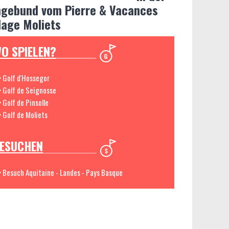
gebund vom Pierre & Vacances
llage Moliets
O SPIELEN?
> Golf d'Hossegor
> Golf de Seignosse
> Golf de Pinsolle
> Golf de Moliets
ESUCHEN
> Besuch Aquitaine - Landes - Pays Basque