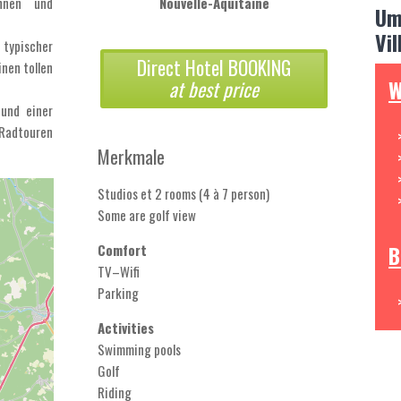
nnen und
Nouvelle-Aquitaine
Um
Vi
typischer
Direct Hotel BOOKING
nen tollen
W
at best price
und einer
 Radtouren
Merkmale
Studios et 2 rooms (4 à 7 person)
Some are golf view
B
Comfort
TV–Wifi
Parking
Activities
Swimming pools
Golf
Riding