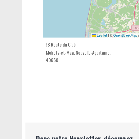
Leaflet
|
©
OpenStreetMap
c
8 Route du Club
Moliets-et-Maa,
Nouvelle-Aquitaine
.
40660
Dans notre Newsletter, découvrez