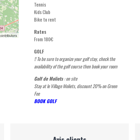
Tennis
Kids Club
Bike to rent
Rates
ontributors
From 180€
GOLF
!
! To be sure to organize your golf stay, check the
availability of the golf course then book your
roo
m
Golf de Moliets
: on site
Stay at le Village Moliets,
discount 20% on Green
Fee
BOOK GOLF
Avis clients