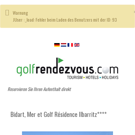
Warnung
JUser: :_load: Fehler beim Laden des Benutzers mit der ID: 93
Reservieren Sie Ihren Aufenthalt direkt
Bidart, Mer et Golf Résidence Ilbarritz****