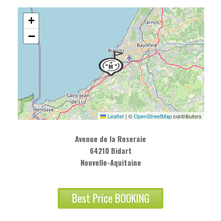
+
−
Leaflet
|
©
OpenStreetMap
contributors
Avenue de la Roseraie
64210 Bidart
Nouvelle-Aquitaine
Best Price BOOKING