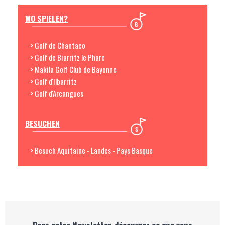
WO SPIELEN?
> Golf de Chantaco
> Golf de Biarritz le Phare
> Makila Golf Club de Bayonne
> Golf d'Ilbarritz
> Golf d'Arcangues
BESUCHEN
> Besuch Aquitaine - Landes - Pays Basque