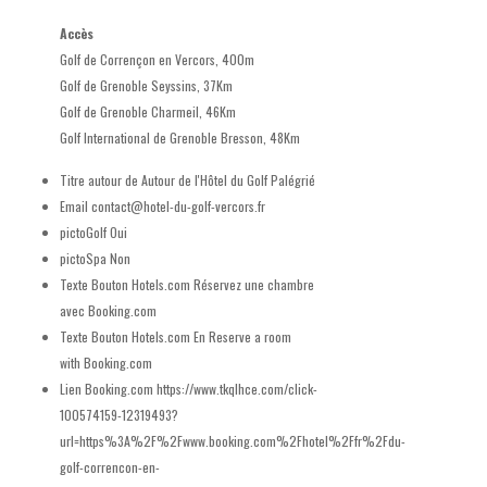
Accès
Golf de Corrençon en Vercors, 400m
Golf de Grenoble Seyssins, 37Km
Golf de Grenoble Charmeil, 46Km
Golf International de Grenoble Bresson, 48Km
Titre autour de
Autour de l'Hôtel du Golf Palégrié
Email
contact@hotel-du-golf-vercors.fr
pictoGolf
Oui
pictoSpa
Non
Texte Bouton Hotels.com
Réservez une chambre
avec Booking.com
Texte Bouton Hotels.com En
Reserve a room
with Booking.com
Lien Booking.com
https://www.tkqlhce.com/click-
100574159-12319493?
url=https%3A%2F%2Fwww.booking.com%2Fhotel%2Ffr%2Fdu-
golf-correncon-en-