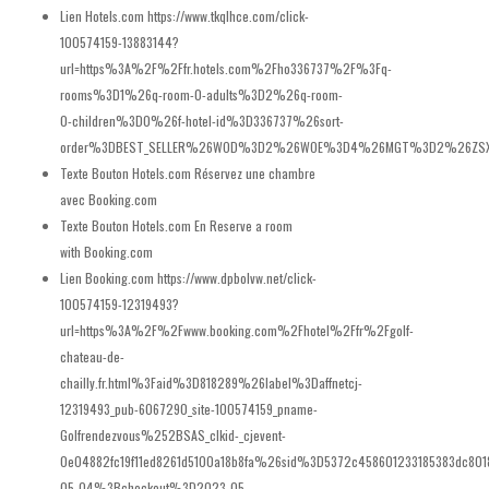
Lien Hotels.com
https://www.tkqlhce.com/click-
100574159-13883144?
url=https%3A%2F%2Ffr.hotels.com%2Fho336737%2F%3Fq-
rooms%3D1%26q-room-0-adults%3D2%26q-room-
0-children%3D0%26f-hotel-id%3D336737%26sort-
order%3DBEST_SELLER%26WOD%3D2%26WOE%3D4%26MGT%3D2%26ZS
Texte Bouton Hotels.com
Réservez une chambre
avec Booking.com
Texte Bouton Hotels.com En
Reserve a room
with Booking.com
Lien Booking.com
https://www.dpbolvw.net/click-
100574159-12319493?
url=https%3A%2F%2Fwww.booking.com%2Fhotel%2Ffr%2Fgolf-
chateau-de-
chailly.fr.html%3Faid%3D818289%26label%3Daffnetcj-
12319493_pub-6067290_site-100574159_pname-
Golfrendezvous%252BSAS_clkid-_cjevent-
0e04882fc19f11ed8261d5100a18b8fa%26sid%3D5372c458601233185383dc80
05-04%3Bcheckout%3D2023-05-