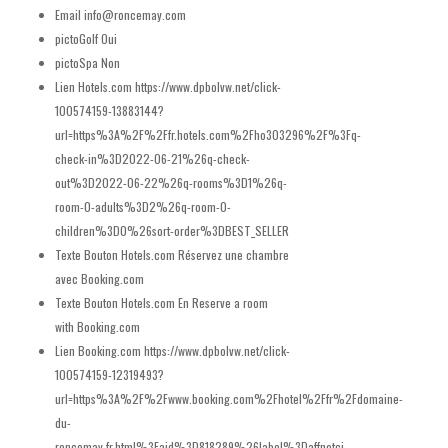
Email
info@roncemay.com
pictoGolf
Oui
pictoSpa
Non
Lien Hotels.com
https://www.dpbolvw.net/click-
100574159-13883144?
url=https%3A%2F%2Ffr.hotels.com%2Fho303296%2F%3Fq-
check-in%3D2022-06-21%26q-check-
out%3D2022-06-22%26q-rooms%3D1%26q-
room-0-adults%3D2%26q-room-0-
children%3D0%26sort-order%3DBEST_SELLER
Texte Bouton Hotels.com
Réservez une chambre
avec Booking.com
Texte Bouton Hotels.com En
Reserve a room
with Booking.com
Lien Booking.com
https://www.dpbolvw.net/click-
100574159-12319493?
url=https%3A%2F%2Fwww.booking.com%2Fhotel%2Ffr%2Fdomaine-
du-
roncemay.fr.html%3Faid%3D818289%26label%3Daffnetcj-