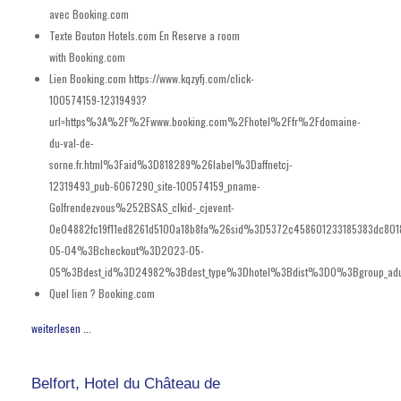
avec Booking.com
Texte Bouton Hotels.com En
Reserve a room
with Booking.com
Lien Booking.com
https://www.kqzyfj.com/click-
100574159-12319493?
url=https%3A%2F%2Fwww.booking.com%2Fhotel%2Ffr%2Fdomaine-
du-val-de-
sorne.fr.html%3Faid%3D818289%26label%3Daffnetcj-
12319493_pub-6067290_site-100574159_pname-
Golfrendezvous%252BSAS_clkid-_cjevent-
0e04882fc19f11ed8261d5100a18b8fa%26sid%3D5372c458601233185383dc80
05-04%3Bcheckout%3D2023-05-
05%3Bdest_id%3D24982%3Bdest_type%3Dhotel%3Bdist%3D0%3Bgroup_adu
Quel lien ?
Booking.com
weiterlesen ...
Belfort, Hotel du Château de