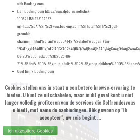
with Booking.com
Lien Booking.com
https://www.dpbolvw.net/click-
100574159-12319493?
url=https%3A%2F%2Fwww.booking.com%2Fhotel%2Ffr%2Fgolf-
grenoble-
charmeil.fr.html%3Faid%3D304142%26label%3Dgen173nr-
1FCAEoggI46AdIM1gEaE2IAQGYAQ24AQfIAQzYAQHoAQH4AQyIAgGoAgO4Aqj2waA
06-20%3Bcheckout%3D2023-06-
21%3Bdist%3D0%3Bgroup_adults%3D2%3Bgroup_children%3D0%3Bhapos%3
Quel lien ?
Booking.com
weiterlesen ...
Cookies stellen ons in staat u een betere browse-ervaring te
bieden. U kunt ze uitschakelen, maar in dit geval kunt u niet
langer volledig profiteren van de services die Golfrendezvous
Le Grand Hôtel de Grenoble****
u biedt, met name de aanbiedingen. Klik gewoon op "Ik
accepteer", uw reis begint ...
Ich akzeptiere Cookies