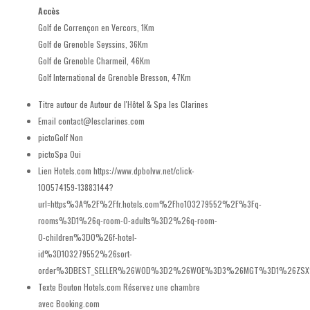
Accès
Golf de Corrençon en Vercors, 1Km
Golf de Grenoble Seyssins, 36Km
Golf de Grenoble Charmeil, 46Km
Golf International de Grenoble Bresson, 47Km
Titre autour de
Autour de l'Hôtel & Spa les Clarines
Email
contact@lesclarines.com
pictoGolf
Non
pictoSpa
Oui
Lien Hotels.com
https://www.dpbolvw.net/click-
100574159-13883144?
url=https%3A%2F%2Ffr.hotels.com%2Fho103279552%2F%3Fq-
rooms%3D1%26q-room-0-adults%3D2%26q-room-
0-children%3D0%26f-hotel-
id%3D103279552%26sort-
order%3DBEST_SELLER%26WOD%3D2%26WOE%3D3%26MGT%3D1%26ZS
Texte Bouton Hotels.com
Réservez une chambre
avec Booking.com