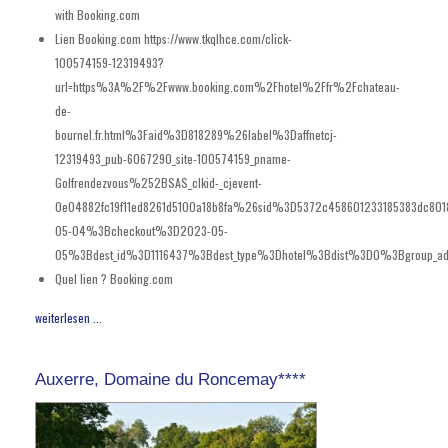
with Booking.com
Lien Booking.com
https://www.tkqlhce.com/click-
100574159-12319493?
url=https%3A%2F%2Fwww.booking.com%2Fhotel%2Ffr%2Fchateau-
de-
bournel.fr.html%3Faid%3D818289%26label%3Daffnetcj-
12319493_pub-6067290_site-100574159_pname-
Golfrendezvous%252BSAS_clkid-_cjevent-
0e04882fc19f11ed8261d5100a18b8fa%26sid%3D5372c458601233185383dc801
05-04%3Bcheckout%3D2023-05-
05%3Bdest_id%3D1116437%3Bdest_type%3Dhotel%3Bdist%3D0%3Bgroup_ad
Quel lien ?
Booking.com
weiterlesen ...
Auxerre, Domaine du Roncemay****