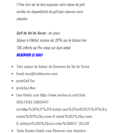
!! Pour être sûr de bien organiser votre séjour de golf,
vérifiez les disponibilités du golf puis réservez votre
chambre
Golf du Val de Sorne
: sur place
Séjour à l'Hôtel, remise de 20% sur le Green Fee
15€ offerts au Pro-shop sur tout achat
RESERVER LE GOLF
Titre autour de
Autour du Domaine de Val de Sorne
Email
resa@valdesorne.com
pictoGolf
Oui
pictoSpa
Non
Lien Hotels.com
https://www.anrdoezrs.net/click-
100574159-13883144?
url=https%3A%2F%2Ffr.hotels.com%2Fho402625%2F%3Fq-
rooms%3D1%26q-room-0-adults%3D2%26q-room-
0-children%3D0%26sort-order%3DBEST_SELLER
Texte Bouton Hotels.com
Réservez une chambre