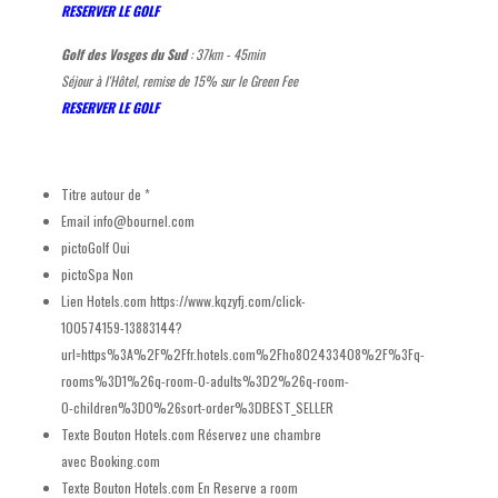
RESERVER LE GOLF
Golf des Vosges du Sud
: 37km - 45min
Séjour à l'Hôtel, remise de 15% sur le Green Fee
RESERVER LE GOLF
Titre autour de
*
Email
info@bournel.com
pictoGolf
Oui
pictoSpa
Non
Lien Hotels.com
https://www.kqzyfj.com/click-
100574159-13883144?
url=https%3A%2F%2Ffr.hotels.com%2Fho802433408%2F%3Fq-
rooms%3D1%26q-room-0-adults%3D2%26q-room-
0-children%3D0%26sort-order%3DBEST_SELLER
Texte Bouton Hotels.com
Réservez une chambre
avec Booking.com
Texte Bouton Hotels.com En
Reserve a room