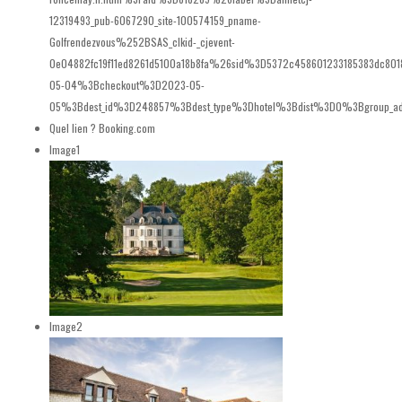
12319493_pub-6067290_site-100574159_pname-
Golfrendezvous%252BSAS_clkid-_cjevent-
0e04882fc19f11ed8261d5100a18b8fa%26sid%3D5372c458601233185383dc80
05-04%3Bcheckout%3D2023-05-
05%3Bdest_id%3D248857%3Bdest_type%3Dhotel%3Bdist%3D0%3Bgroup_ad
Quel lien ?
Booking.com
Image1
Image2