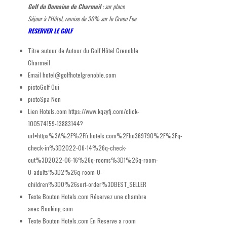
Golf du Domaine de Charmeil
: sur place
Séjour à l'Hôtel, remise de 30% sur le Green Fee
RESERVER LE GOLF
Titre autour de
Autour du Golf Hôtel Grenoble
Charmeil
Email
hotel@golfhotelgrenoble.com
pictoGolf
Oui
pictoSpa
Non
Lien Hotels.com
https://www.kqzyfj.com/click-
100574159-13883144?
url=https%3A%2F%2Ffr.hotels.com%2Fho369790%2F%3Fq-
check-in%3D2022-06-14%26q-check-
out%3D2022-06-16%26q-rooms%3D1%26q-room-
0-adults%3D2%26q-room-0-
children%3D0%26sort-order%3DBEST_SELLER
Texte Bouton Hotels.com
Réservez une chambre
avec Booking.com
Texte Bouton Hotels.com En
Reserve a room