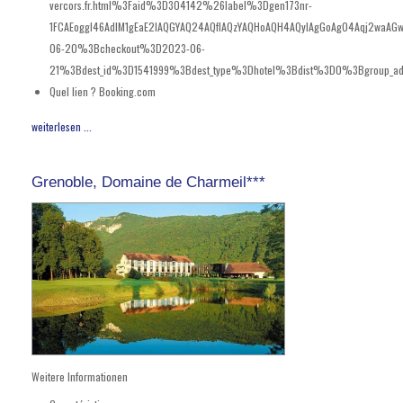
vercors.fr.html%3Faid%3D304142%26label%3Dgen173nr-
1FCAEoggI46AdIM1gEaE2IAQGYAQ24AQfIAQzYAQHoAQH4AQyIAgGoAgO4Aqj2waA
06-20%3Bcheckout%3D2023-06-
21%3Bdest_id%3D1541999%3Bdest_type%3Dhotel%3Bdist%3D0%3Bgroup_ad
Quel lien ?
Booking.com
weiterlesen ...
Grenoble, Domaine de Charmeil***
Weitere Informationen