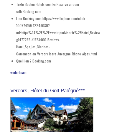
Texte Bouton Hotels.com En
Reserve a room
with Booking.com
Lien Booking.com
https://www.tkqlhce.com/click-
100574159-12249080?
url=https%3A%2F%2Fwww.tripadvisor.fr%2FHotel_Review-
g1477752-d1523400-Reviews-
Hotel_Spa_les_Clarines-
Correncon_en_Vercors_Isere_Auvergne_Rhone_Alpes.html
Quel lien ?
Booking.com
weiterlesen ...
Vercors, Hôtel du Golf Palégrié***