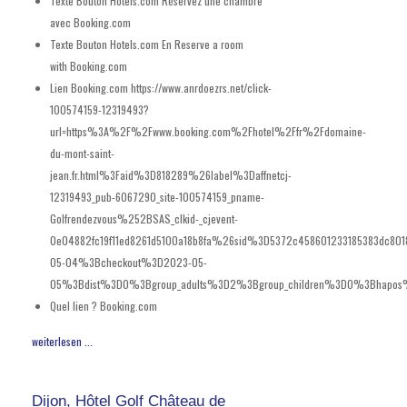
Texte Bouton Hotels.com
Réservez une chambre
avec Booking.com
Texte Bouton Hotels.com En
Reserve a room
with Booking.com
Lien Booking.com
https://www.anrdoezrs.net/click-
100574159-12319493?
url=https%3A%2F%2Fwww.booking.com%2Fhotel%2Ffr%2Fdomaine-
du-mont-saint-
jean.fr.html%3Faid%3D818289%26label%3Daffnetcj-
12319493_pub-6067290_site-100574159_pname-
Golfrendezvous%252BSAS_clkid-_cjevent-
0e04882fc19f11ed8261d5100a18b8fa%26sid%3D5372c458601233185383dc80
05-04%3Bcheckout%3D2023-05-
05%3Bdist%3D0%3Bgroup_adults%3D2%3Bgroup_children%3D0%3Bhapos%3
Quel lien ?
Booking.com
weiterlesen ...
Dijon, Hôtel Golf Château de