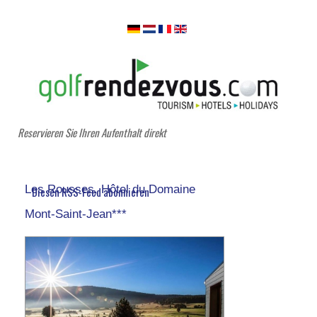
Reservieren Sie Ihren Aufenthalt direkt
Les Rousses, Hôtel du Domaine
Diesen RSS-Feed abonnieren
Mont-Saint-Jean***