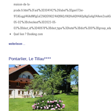
maison-de-la-
prade.fr.html%3Faid%3D304142%26label%3Dgen173nr-
1FCAEoggI46AdIM1gEaE2IAQGYAQ24AQfIAQzYAQHoAQH4AQyIAgGoAgO4Avm2oaA
05-02%3Bcheckout%3D2023-05-
03%3Bdest_id%3D48978%3Bdest_type%3Dhotel%3Bdist%3D0%3Bgroup_adu
Quel lien ?
Booking.com
weiterlesen ...
Pontarlier, Le Tillau****