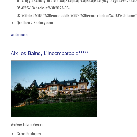
1FCAEoggI46AdIM1gEaE2IAQGYAQ24AQfIAQzYAQHoAQH4AQyIAgGoAgO4Avm2oaA
05-02%3Bcheckout%3D2023-05-
03%3Bdist%3D0%3Bgroup_adults%3D2%3Bgroup_children%3D0%3Bhapos%3D
Quel lien ?
Booking.com
weiterlesen ...
Aix les Bains, L'Incomparable*****
Weitere Informationen
Caractéristiques