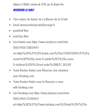
Séjour à l'Hôtel, remise de 15% sur le Green Fee
RESERVER LE GOLF
Titre autour de
Autour de La Maison de la Prade
Email
lamaisondelaprade@orange.fr
pictoGolf
Non
pictoSpa
Non
Lien Hotels.com
https://www.anrdoezrs.net/click-
100574159-13883144?
url=https%3A%2F%2Ffr.hotels.com%2Fho753907008%2F%3Fq-
rooms%3D1%26q-room-0-adults%3D2%26q-room-
0-children%3D0%26sort-order%3DBEST_SELLER
Texte Bouton Hotels.com
Réservez une chambre
avec Booking.com
Texte Bouton Hotels.com En
Reserve a room
with Booking.com
Lien Booking.com
https://www.jdoqocy.com/click-
100574159-12319493?
url=https%3A%2F%2Fwww.booking.com%2Fhotel%2Ffr%2Fla-