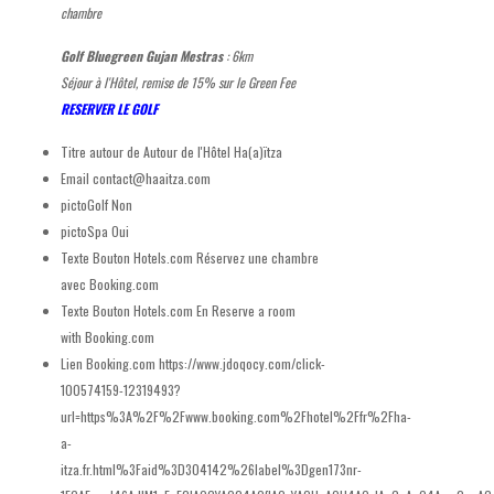
chambre
Golf Bluegreen Gujan Mestras
: 6km
Séjour à l'Hôtel, remise de 15% sur le Green Fee
RESERVER LE GOLF
Titre autour de
Autour de l'Hôtel Ha(a)ïtza
Email
contact@haaitza.com
pictoGolf
Non
pictoSpa
Oui
Texte Bouton Hotels.com
Réservez une chambre
avec Booking.com
Texte Bouton Hotels.com En
Reserve a room
with Booking.com
Lien Booking.com
https://www.jdoqocy.com/click-
100574159-12319493?
url=https%3A%2F%2Fwww.booking.com%2Fhotel%2Ffr%2Fha-
a-
itza.fr.html%3Faid%3D304142%26label%3Dgen173nr-