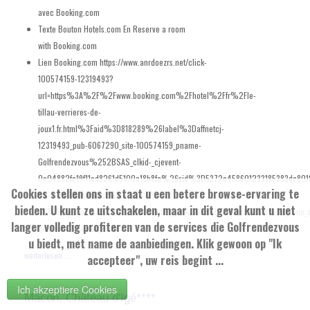
avec Booking.com
Texte Bouton Hotels.com En
Reserve a room
with Booking.com
Lien Booking.com
https://www.anrdoezrs.net/click-
100574159-12319493?
url=https%3A%2F%2Fwww.booking.com%2Fhotel%2Ffr%2Fle-
tillau-verrieres-de-
joux1.fr.html%3Faid%3D818289%26label%3Daffnetcj-
12319493_pub-6067290_site-100574159_pname-
Golfrendezvous%252BSAS_clkid-_cjevent-
0e04882fc19f11ed8261d5100a18b8fa%26sid%3D5372c458601233185383dc80
Cookies stellen ons in staat u een betere browse-ervaring te
05-04%3Bcheckout%3D2023-05-
bieden. U kunt ze uitschakelen, maar in dit geval kunt u niet
05%3Bdest_id%3D3830325%3Bdest_type%3Dhotel%3Bdist%3D0%3Bgroup_a
langer volledig profiteren van de services die Golfrendezvous
Quel lien ?
Booking.com
u biedt, met name de aanbiedingen. Klik gewoon op "Ik
weiterlesen ...
accepteer", uw reis begint ...
Ich akzeptiere Cookies
Mâcon, Château d'Igé****