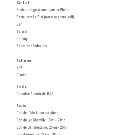
Confort
Restaurant gastronomique La Plume
Restaurant Le Piaf (terrasse et vue golf)
Bar
TV-Wifi
Parking
Salles de séminaires
Activités
SPA
Piscine
Tarifs
Chambre à partir de 167€
Accès
Golf de L'Isle Adam sur place
Golf du Lys Chantilly, 15km - 21mn
Golf de Bellefontaine, 25km - 25mn
Golf d'Apremont, 34km - 39mn