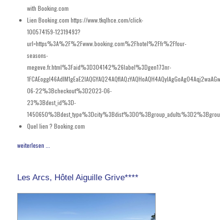
with Booking.com
Lien Booking.com
https://www.tkqlhce.com/click-
100574159-12319493?
url=https%3A%2F%2Fwww.booking.com%2Fhotel%2Ffr%2Ffour-
seasons-
megeve.fr.html%3Faid%3D304142%26label%3Dgen173nr-
1FCAEoggI46AdIM1gEaE2IAQGYAQ24AQfIAQzYAQHoAQH4AQyIAgGoAgO4Aqj2waA
06-22%3Bcheckout%3D2023-06-
23%3Bdest_id%3D-
1450650%3Bdest_type%3Dcity%3Bdist%3D0%3Bgroup_adults%3D2%3Bgroup
Quel lien ?
Booking.com
weiterlesen ...
Les Arcs, Hôtel Aiguille Grive****