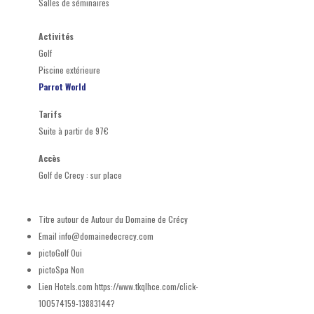
Salles de séminaires
Activités
Golf
Piscine extérieure
Parrot World
Tarifs
Suite à partir de 97€
Accès
Golf de Crecy : sur place
Titre autour de
Autour du Domaine de Crécy
Email
info@domainedecrecy.com
pictoGolf
Oui
pictoSpa
Non
Lien Hotels.com
https://www.tkqlhce.com/click-
100574159-13883144?