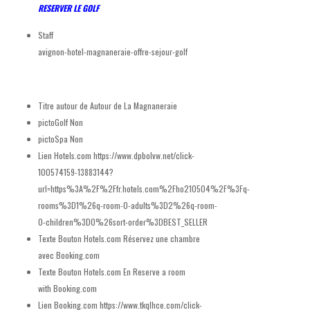
RESERVER LE GOLF
Staff
avignon-hotel-magnaneraie-offre-sejour-golf
Titre autour de
Autour de La Magnaneraie
pictoGolf
Non
pictoSpa
Non
Lien Hotels.com
https://www.dpbolvw.net/click-
100574159-13883144?
url=https%3A%2F%2Ffr.hotels.com%2Fho210504%2F%3Fq-
rooms%3D1%26q-room-0-adults%3D2%26q-room-
0-children%3D0%26sort-order%3DBEST_SELLER
Texte Bouton Hotels.com
Réservez une chambre
avec Booking.com
Texte Bouton Hotels.com En
Reserve a room
with Booking.com
Lien Booking.com
https://www.tkqlhce.com/click-