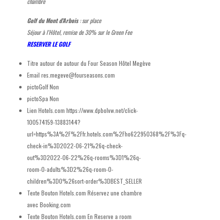
chambre
Golf du Mont d'Arbois
: sur place
Séjour à l'Hôtel, remise de 30% sur le Green Fee
RESERVER LE GOLF
Titre autour de
autour du Four Season Hôtel Megève
Email
res.megeve@fourseasons.com
pictoGolf
Non
pictoSpa
Non
Lien Hotels.com
https://www.dpbolvw.net/click-
100574159-13883144?
url=https%3A%2F%2Ffr.hotels.com%2Fho622950368%2F%3Fq-
check-in%3D2022-06-21%26q-check-
out%3D2022-06-22%26q-rooms%3D1%26q-
room-0-adults%3D2%26q-room-0-
children%3D0%26sort-order%3DBEST_SELLER
Texte Bouton Hotels.com
Réservez une chambre
avec Booking.com
Texte Bouton Hotels.com En
Reserve a room