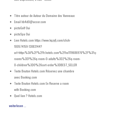
Titre autour de
Autour du Domaine des Vanneaux
Email
hb4d0@accor.com
pictoGolf
Oui
pictoSpa
Oui
Lien Hotels.com
https://www.kqzyfj.com/click-
100574159-13883144?
url=https%3A%2F%2Ffr.hotels.com%2Fho1119686976%2F%3Fq-
rooms%3D1%26q-room-0-adults%3D2%26q-room-
0-children%3D0%26sort-order%3DBEST_SELLER
Texte Bouton Hotels.com
Réservez une chambre
avec Booking.com
Texte Bouton Hotels.com En
Reserve a room
with Booking.com
Quel lien ?
Hotels.com
weiterlesen ...