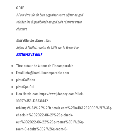
GOLF
!! Pour être sûr de bien organiser votre séjour de golf,
vérifiez les disponibilités du golf puis réservez votre
chambre
Golf d'Aix les Bains
: 3km
Séjour à l'Hôtel, remise de 15% sur le Green Fee
RESERVER LE GOLF
Titre autour de
Autour de l'Incomparable
Email
info@hotel-lincomparable.com
pictoGolf
Non
pictoSpa
Oui
Lien Hotels.com
https://www.jdoqocy.com/click-
100574159-13883144?
url=https%3A%2F%2Ffr.hotels.com%2Fho1168252000%2F%3Fq-
check-in%3D2022-06-21%26q-check-
out%3D2022-06-22%26q-rooms%3D1%26q-
room-0-adults%3D2%26q-room-0-