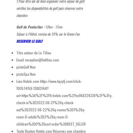
!! Pour être sûr de bien organiser votre séjour de golf,
vérifiez les disponibilités du golf puis réservez votre
chambre
Golf de Pontarlier
: 12km - 17mn
Séjour à l'Hôtel, remise de 15% sur le Green Fee
RESERVER LE GOLF
Titre autour de
Le Tillau
Email
reception@letillau.com
pictoGolf
Non
pictoSpa
Non
Lien Hotels.com
https://www.kqzyfj.com/click-
100574159-13883144?
url=https%3A%2F%2Ffr.hotels.com%2Fho968226336%2F%3Fq-
check-in%3D2022-06-21%26q-check-
out%3D2022-06-22%26q-rooms%3D1%26q-
room-0-adults%3D2%26q-room-0-
children%3D0%26sort-order%3DBEST_SELLER
Texte Bouton Hotels.com
Réservez une chambre