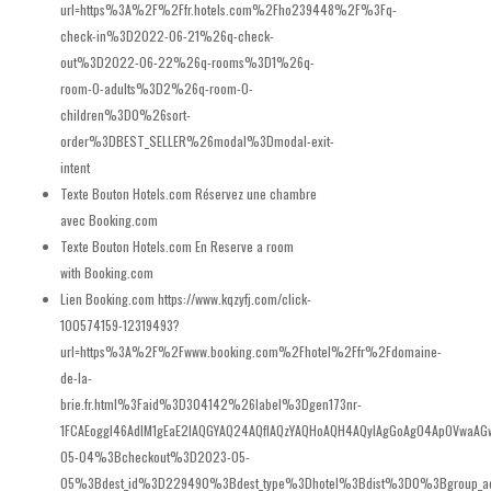
url=https%3A%2F%2Ffr.hotels.com%2Fho239448%2F%3Fq-
check-in%3D2022-06-21%26q-check-
out%3D2022-06-22%26q-rooms%3D1%26q-
room-0-adults%3D2%26q-room-0-
children%3D0%26sort-
order%3DBEST_SELLER%26modal%3Dmodal-exit-
intent
Texte Bouton Hotels.com
Réservez une chambre
avec Booking.com
Texte Bouton Hotels.com En
Reserve a room
with Booking.com
Lien Booking.com
https://www.kqzyfj.com/click-
100574159-12319493?
url=https%3A%2F%2Fwww.booking.com%2Fhotel%2Ffr%2Fdomaine-
de-la-
brie.fr.html%3Faid%3D304142%26label%3Dgen173nr-
1FCAEoggI46AdIM1gEaE2IAQGYAQ24AQfIAQzYAQHoAQH4AQyIAgGoAgO4ApOVwaA
05-04%3Bcheckout%3D2023-05-
05%3Bdest_id%3D229490%3Bdest_type%3Dhotel%3Bdist%3D0%3Bgroup_ad