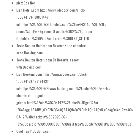
pictoSpa
Non
Lien Hotels.com
https://www.jdoqocy.com/click-
100574159-13883144?
url=https%3A%2F%2Ffr.hotels.com%2Fho442140%2F%3Fq-
rooms%3D1%26q-room-0-adults%3D2%26q-room-
0-children%3D0%26sort-order%3DBEST_SELLER
Texte Bouton Hotels.com
Réservez une chambre
avec Booking.com
Texte Bouton Hotels.com En
Reserve a room
with Booking.com
Lien Booking.com
https://www.jdoqocy.com/click-
100574159-12319493?
url=https%3A%2F%2Fwww.booking.com%2Fhotel%2Ffr%2Fles-
chalets-de-l-aiguille-
grive.fr.html%3Faid%3D304142%26label%3Dgen173nr-
1FCAEoggI46AdIM1gEaE2IAQGYAQ24AQfIAQzYAQHoAQH4AQyIAgGoAgO4Aqj2waA
07-12%3Bcheckout%3D2023-07-
13%3Bdest_id%3D900039801%3Bdest_type%3Dcity%3Bdist%3D0%3Bgroup_
Quel lien ?
Booking.com