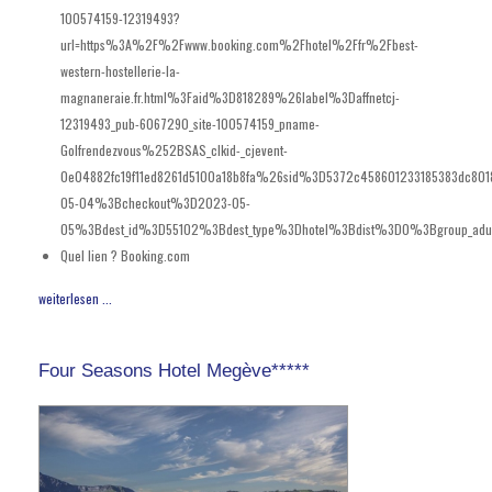
100574159-12319493?
url=https%3A%2F%2Fwww.booking.com%2Fhotel%2Ffr%2Fbest-
western-hostellerie-la-
magnaneraie.fr.html%3Faid%3D818289%26label%3Daffnetcj-
12319493_pub-6067290_site-100574159_pname-
Golfrendezvous%252BSAS_clkid-_cjevent-
0e04882fc19f11ed8261d5100a18b8fa%26sid%3D5372c458601233185383dc801
05-04%3Bcheckout%3D2023-05-
05%3Bdest_id%3D55102%3Bdest_type%3Dhotel%3Bdist%3D0%3Bgroup_adul
Quel lien ?
Booking.com
weiterlesen ...
Four Seasons Hotel Megève*****