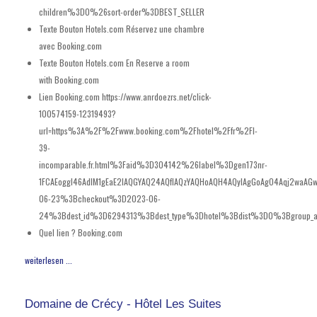
children%3D0%26sort-order%3DBEST_SELLER
Texte Bouton Hotels.com
Réservez une chambre
avec Booking.com
Texte Bouton Hotels.com En
Reserve a room
with Booking.com
Lien Booking.com
https://www.anrdoezrs.net/click-
100574159-12319493?
url=https%3A%2F%2Fwww.booking.com%2Fhotel%2Ffr%2Fl-
39-
incomparable.fr.html%3Faid%3D304142%26label%3Dgen173nr-
1FCAEoggI46AdIM1gEaE2IAQGYAQ24AQfIAQzYAQHoAQH4AQyIAgGoAgO4Aqj2wa
06-23%3Bcheckout%3D2023-06-
24%3Bdest_id%3D6294313%3Bdest_type%3Dhotel%3Bdist%3D0%3Bgroup_
Quel lien ?
Booking.com
weiterlesen ...
Domaine de Crécy - Hôtel Les Suites