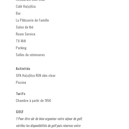
Café Ha(a)ïtza
Bar
La Pâtisserie de Famille
Salon de thé
Room Service
TV-Wifi
Parking
Salles de séminaires
Activités
SPA Ha(a)ïtza REN skin clear
Piscine
Tarifs
Chambre à partir de 195€
GOLF
!! Pour être sûr de bien organiser votre séjour de golf,
vérifiez les disponibilités du golf puis réservez votre