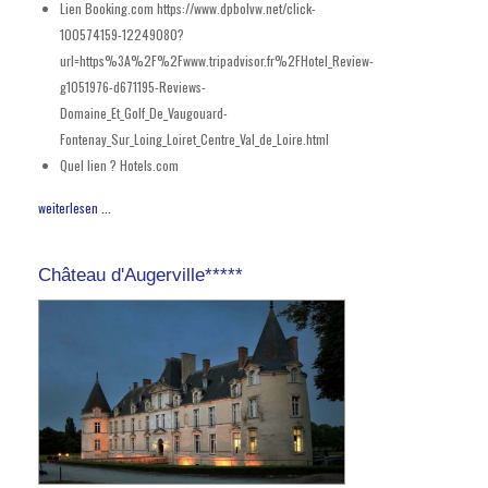
Lien Booking.com
https://www.dpbolvw.net/click-
100574159-12249080?
url=https%3A%2F%2Fwww.tripadvisor.fr%2FHotel_Review-
g1051976-d671195-Reviews-
Domaine_Et_Golf_De_Vaugouard-
Fontenay_Sur_Loing_Loiret_Centre_Val_de_Loire.html
Quel lien ?
Hotels.com
weiterlesen ...
Château d'Augerville*****