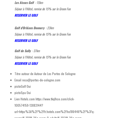
Les Aisses Golf
: 15
km
Séjour à l'Hôtel, remise de 15% sur le Green Fee
RESERVER LE GOLF
Golf d'Orléans Donnery
: 23
km
Séjour à l'Hôtel, remise de 15% sur le Green Fee
RESERVER LE GOLF
Golf de Sully
: 37
km
Séjour à l'Hôtel, remise de 15% sur le Green Fee
RESERVER LE GOLF
Titre autour de
Autour de Les Portes de Sologne
Email
resa@portes-de-sologne.com
pictoGolf
Oui
pictoSpa
Oui
Lien Hotels.com
https://www.tkqlhce.com/click-
100574159-13883144?
url=https%3A%2F%2Ffr.hotels.com%2Fho186446%2F%3Fq-
rooms%3D1%26q-room-0-adults%3D2%26q-room-