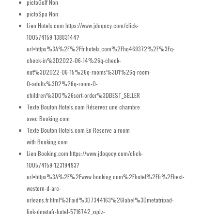
pictoGolf
Non
pictoSpa
Non
Lien Hotels.com
https://www.jdoqocy.com/click-
100574159-13883144?
url=https%3A%2F%2Ffr.hotels.com%2Fho469372%2F%3Fq-
check-in%3D2022-06-14%26q-check-
out%3D2022-06-15%26q-rooms%3D1%26q-room-
0-adults%3D2%26q-room-0-
children%3D0%26sort-order%3DBEST_SELLER
Texte Bouton Hotels.com
Réservez une chambre
avec Booking.com
Texte Bouton Hotels.com En
Reserve a room
with Booking.com
Lien Booking.com
https://www.jdoqocy.com/click-
100574159-12319493?
url=https%3A%2F%2Fwww.booking.com%2Fhotel%2Ffr%2Fbest-
western-d-arc-
orleans.fr.html%3Faid%3D7344163%26label%3Dmetatripad-
link-dmetafr-hotel-5716742_xqdz-