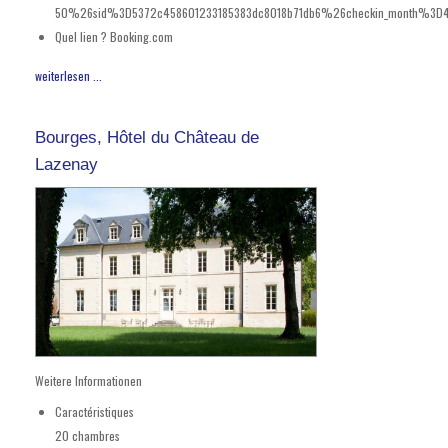
50%26sid%3D5372c458601233185383dc8018b71db6%26checkin_month%3D4
Quel lien ?
Booking.com
weiterlesen ...
Bourges, Hôtel du Château de
Lazenay
Weitere Informationen
Caractéristiques
20 chambres