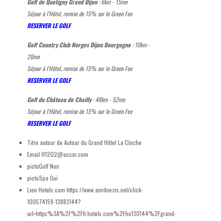
Golf de Quetigny Grand Dijon
: 6km - 15mn
Séjour à l'Hôtel, remise de 15% sur le Green Fee
RESERVER LE GOLF
Golf Country Club Norges Dijon Bourgogne
: 10km -
20mn
Séjour à l'Hôtel, remise de 15% sur le Green Fee
RESERVER LE GOLF
Golf du Château de Chailly
: 48km - 52mn
Séjour à l'Hôtel, remise de 15% sur le Green Fee
RESERVER LE GOLF
Titre autour de
Autour du Grand Hôtel La Cloche
Email
H1202@accor.com
pictoGolf
Non
pictoSpa
Oui
Lien Hotels.com
https://www.anrdoezrs.net/click-
100574159-13883144?
url=https%3A%2F%2Ffr.hotels.com%2Fho130144%2Fgrand-