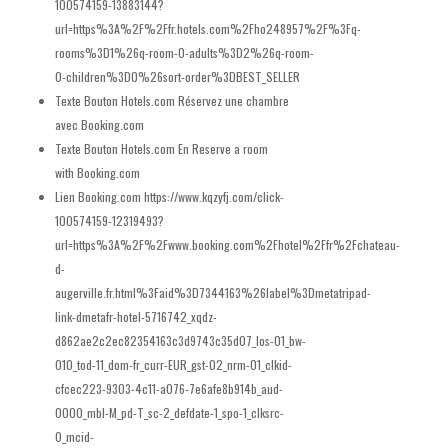
100574159-13883144?
url=https%3A%2F%2Ffr.hotels.com%2Fho248957%2F%3Fq-
rooms%3D1%26q-room-0-adults%3D2%26q-room-
0-children%3D0%26sort-order%3DBEST_SELLER
Texte Bouton Hotels.com
Réservez une chambre
avec Booking.com
Texte Bouton Hotels.com En
Reserve a room
with Booking.com
Lien Booking.com
https://www.kqzyfj.com/click-
100574159-12319493?
url=https%3A%2F%2Fwww.booking.com%2Fhotel%2Ffr%2Fchateau-
d-
augerville.fr.html%3Faid%3D7344163%26label%3Dmetatripad-
link-dmetafr-hotel-5716742_xqdz-
d862ae2c2ec82354163c3d9743c35d07_los-01_bw-
010_tod-11_dom-fr_curr-EUR_gst-02_nrm-01_clkid-
cfcec223-9303-4c11-a076-7e6afe8b914b_aud-
0000_mbl-M_pd-T_sc-2_defdate-1_spo-1_clksrc-
0_mcid-