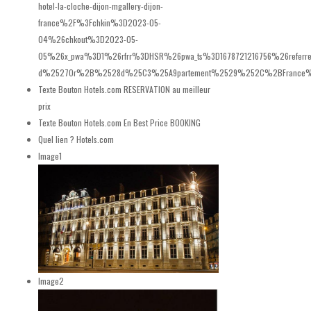
hotel-la-cloche-dijon-mgallery-dijon-
france%2F%3Fchkin%3D2023-05-
04%26chkout%3D2023-05-
05%26x_pwa%3D1%26rfrr%3DHSR%26pwa_ts%3D1678721216756%26referr
d%2527Or%2B%2528d%25C3%25A9partement%2529%252C%2BFrance%26de
Texte Bouton Hotels.com
RESERVATION au meilleur
prix
Texte Bouton Hotels.com En
Best Price BOOKING
Quel lien ?
Hotels.com
Image1
Image2