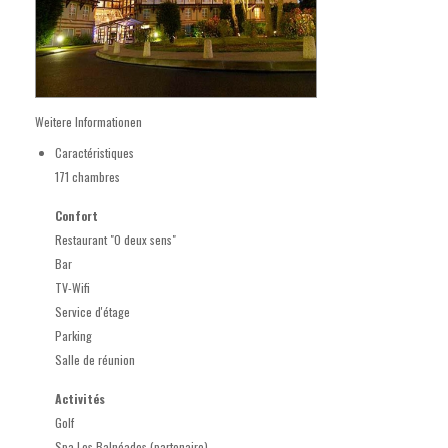
Weitere Informationen
Caractéristiques
171 chambres
Confort
Restaurant "O deux sens"
Bar
TV-Wifi
Service d'étage
Parking
Salle de réunion
Activités
Golf
Spa Les Balnéades (partenaire)