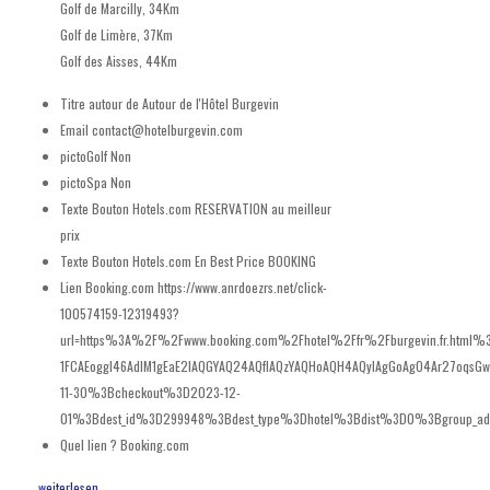
Golf de Marcilly, 34Km
Golf de Limère, 37Km
Golf des Aisses, 44Km
Titre autour de
Autour de l'Hôtel Burgevin
Email
contact@hotelburgevin.com
pictoGolf
Non
pictoSpa
Non
Texte Bouton Hotels.com
RESERVATION au meilleur
prix
Texte Bouton Hotels.com En
Best Price BOOKING
Lien Booking.com
https://www.anrdoezrs.net/click-
100574159-12319493?
url=https%3A%2F%2Fwww.booking.com%2Fhotel%2Ffr%2Fburgevin.fr.html
1FCAEoggI46AdIM1gEaE2IAQGYAQ24AQfIAQzYAQHoAQH4AQyIAgGoAgO4Ar27oqsG
11-30%3Bcheckout%3D2023-12-
01%3Bdest_id%3D299948%3Bdest_type%3Dhotel%3Bdist%3D0%3Bgroup_ad
Quel lien ?
Booking.com
weiterlesen ...