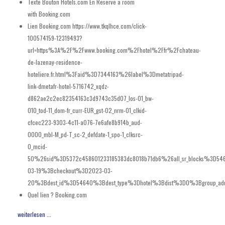
Texte Bouton Hotels.com En
Reserve a room
with Booking.com
Lien Booking.com
https://www.tkqlhce.com/click-
100574159-12319493?
url=https%3A%2F%2Fwww.booking.com%2Fhotel%2Ffr%2Fchateau-
de-lazenay-residence-
hoteliere.fr.html%3Faid%3D7344163%26label%3Dmetatripad-
link-dmetafr-hotel-5716742_xqdz-
d862ae2c2ec82354163c3d9743c35d07_los-01_bw-
010_tod-11_dom-fr_curr-EUR_gst-02_nrm-01_clkid-
cfcec223-9303-4c11-a076-7e6afe8b914b_aud-
0000_mbl-M_pd-T_sc-2_defdate-1_spo-1_clksrc-
0_mcid-
50%26sid%3D5372c458601233185383dc8018b71db6%26all_sr_blocks%3D54
03-19%3Bcheckout%3D2023-03-
20%3Bdest_id%3D54640%3Bdest_type%3Dhotel%3Bdist%3D0%3Bgroup_adul
Quel lien ?
Booking.com
weiterlesen ...