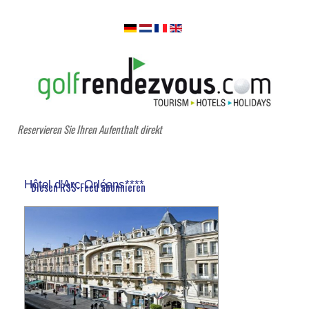
Reservieren Sie Ihren Aufenthalt direkt
Hôtel d'Arc Orléans****
Diesen RSS-Feed abonnieren