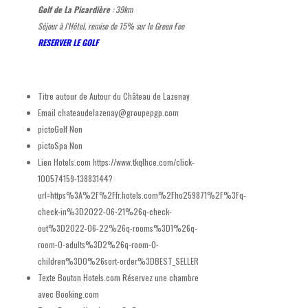
Golf de La Picardière
: 39km
Séjour à l'Hôtel, remise de 15% sur le Green Fee
RESERVER LE GOLF
Titre autour de
Autour du Château de Lazenay
Email
chateaudelazenay@groupepgp.com
pictoGolf
Non
pictoSpa
Non
Lien Hotels.com
https://www.tkqlhce.com/click-
100574159-13883144?
url=https%3A%2F%2Ffr.hotels.com%2Fho259871%2F%3Fq-
check-in%3D2022-06-21%26q-check-
out%3D2022-06-22%26q-rooms%3D1%26q-
room-0-adults%3D2%26q-room-0-
children%3D0%26sort-order%3DBEST_SELLER
Texte Bouton Hotels.com
Réservez une chambre
avec Booking.com