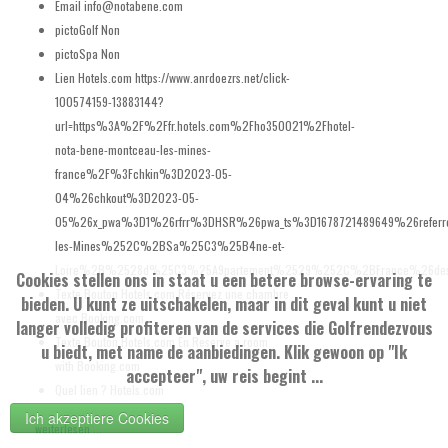
Email
info@notabene.com
pictoGolf
Non
pictoSpa
Non
Lien Hotels.com
https://www.anrdoezrs.net/click-
100574159-13883144?
url=https%3A%2F%2Ffr.hotels.com%2Fho350021%2Fhotel-
nota-bene-montceau-les-mines-
france%2F%3Fchkin%3D2023-05-
04%26chkout%3D2023-05-
05%26x_pwa%3D1%26rfrr%3DHSR%26pwa_ts%3D1678721489649%26referre
les-Mines%252C%2BSa%25C3%25B4ne-et-
Loire%2B%2528d%25C3%25A9partement%2529%252C%2BFrance%26destTy
Cookies stellen ons in staat u een betere browse-ervaring te
Texte Bouton Hotels.com
Réservez une chambre
bieden. U kunt ze uitschakelen, maar in dit geval kunt u niet
avec Booking.com
langer volledig profiteren van de services die Golfrendezvous
Texte Bouton Hotels.com En
Reserve a room
u biedt, met name de aanbiedingen. Klik gewoon op "Ik
with Booking.com
accepteer", uw reis begint ...
Quel lien ?
Hotels.com
Ich akzeptiere Cookies
weiterlesen ...