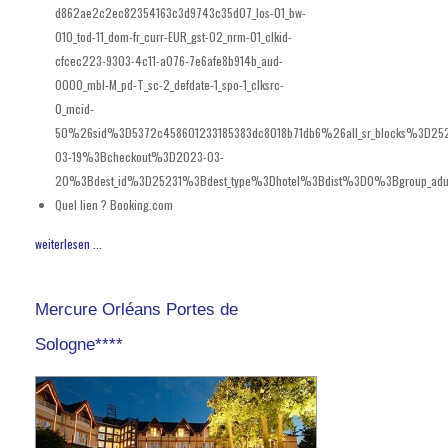
d862ae2c2ec82354163c3d9743c35d07_los-01_bw-
010_tod-11_dom-fr_curr-EUR_gst-02_nrm-01_clkid-
cfcec223-9303-4c11-a076-7e6afe8b914b_aud-
0000_mbl-M_pd-T_sc-2_defdate-1_spo-1_clksrc-
0_mcid-
50%26sid%3D5372c458601233185383dc8018b71db6%26all_sr_blocks%3D25
03-19%3Bcheckout%3D2023-03-
20%3Bdest_id%3D25231%3Bdest_type%3Dhotel%3Bdist%3D0%3Bgroup_adu
Quel lien ?
Booking.com
weiterlesen ...
Mercure Orléans Portes de
Sologne****