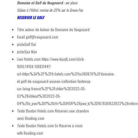
Domaine et Golf du Vaugouard
: sur place
Séjour à l'Hôtel, remise de 25% sur le Green Fee
RESERVER LE GOLF
Titre autour de
Autour du Domaine de Vaugouard
Email
golf@vaugouard.com
pictoGolf
Oui
pictoSpa
Non
Lien Hotels.com
https://www.kqzyfj.com/click-
100574159-13883144?
url=https%3A%2F%2Ffr.hotels.com%2Fho360676%2Fdomaine-
et-golf-de-vaugouard-younan-collection-fontenay-
sur-loing-france%2F%3Fchkin%3D2023-05-
03%26chkout%3D2023-05-
04%26x_pwa%3D1%26rfrr%3DHSR%26pwa_ts%3D1678361633923%26referr
Texte Bouton Hotels.com
Réservez une chambre
avec Booking.com
Texte Bouton Hotels.com En
Reserve a room
with Booking.com