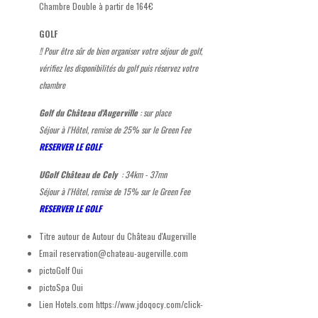
Chambre Double à partir de 164€
GOLF
!! Pour être sûr de bien organiser votre séjour de golf,
vérifiez les disponibilités du golf puis réservez votre
chambre
Golf du Château d'Augerville
: sur place
Séjour à l'Hôtel, remise de 25% sur le Green Fee
RESERVER LE GOLF
UGolf Château de Cely
:
34km - 37mn
Séjour à l'Hôtel, remise de 15% sur le Green Fee
RESERVER LE GOLF
Titre autour de
Autour du Château d'Augerville
Email
reservation@chateau-augerville.com
pictoGolf
Oui
pictoSpa
Oui
Lien Hotels.com
https://www.jdoqocy.com/click-