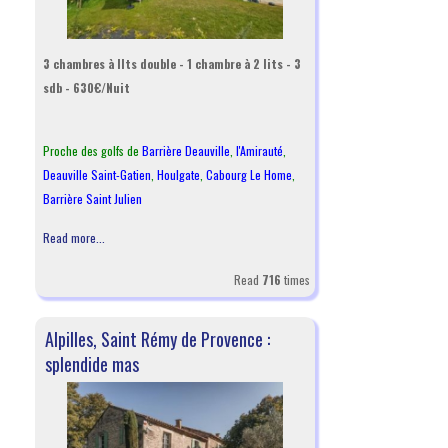
3 chambres à llts double - 1 chambre à 2 lits - 3
sdb - 630€/Nuit
Proche des golfs de
Barrière Deauville
,
l
'Amirauté
,
Deauville Saint-Gatien
,
Houlgate
,
Cabourg Le Home
,
Barrière Saint Julien
Read more...
Read
716
times
Alpilles, Saint Rémy de Provence :
splendide mas