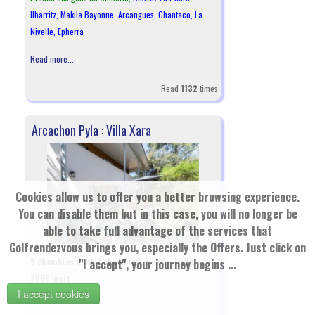
Ilbarritz
,
Makila Bayonne
,
Arcangues
,
Chantaco
,
La
Nivelle
,
Epherra
Read more...
Read
1132
times
Arcachon Pyla : Villa Xara
Cookies allow us to offer you a better browsing experience.
You can disable them but in this case, you will no longer be
able to take full advantage of the services that
Golfrendezvous brings you, especially the Offers. Just click on
5 chambres dont 3 chambre à 2 lits - 3 sdb -
"I accept", your journey begins ...
900€/nuit
I accept cookies