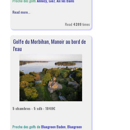
Proche des golfs
Annecy
,
Giez
,
Aix les Bains
Read more...
Read
4399
times
Golfe du Morbihan, Manoir au bord de
l'eau
5 chambres - 5 sdb - 1040€
Proche des golfs de
Bluegreen Baden
,
Bluegreen