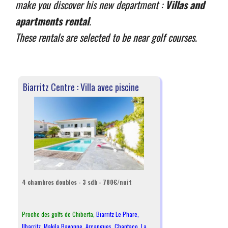
make you discover his new department :
Villas and
apartments rental
.
These rentals are selected to be near golf courses.
Biarritz Centre : Villa avec piscine
4 chambres doubles - 3 sdb - 780€/nuit
Proche des golfs de Chiberta,
Biarritz Le Phare
,
Ilbarritz
,
Makila Bayonne
,
Arcangues
,
Chantaco
,
La