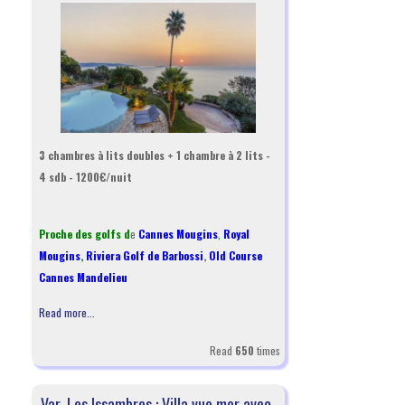
3 chambres à lits doubles + 1 chambre à 2 lits -
4 sdb - 1200€/nuit
Proche des golfs d
e
Cannes Mougins
,
Royal
Mougins
,
Riviera Golf de Barbossi
,
Old Course
Cannes Mandelieu
Read more...
Read
650
times
Var, Les Issambres : Villa vue mer avec