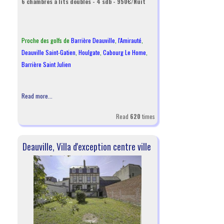
6 chambres à lits doubles - 4 sdb - 950€/Nuit
Proche des golfs de
Barrière Deauville
,
l
'Amirauté
,
Deauville Saint-Gatien
,
Houlgate
,
Cabourg Le Home
,
Barrière Saint Julien
Read more...
Read
620
times
Deauville, Villa d'exception centre ville