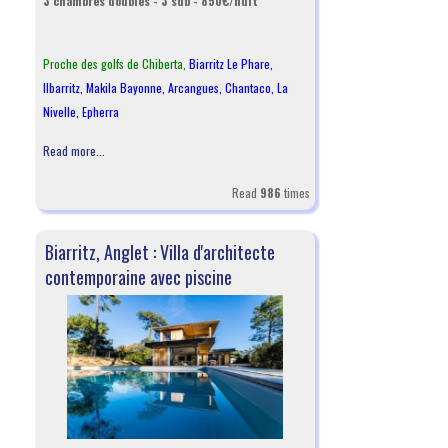
3 chambres doubles - 3 sdb - 850€/nuit
Proche des golfs de Chiberta,
Biarritz Le Phare
,
Ilbarritz
,
Makila Bayonne
,
Arcangues
,
Chantaco
,
La
Nivelle
,
Epherra
Read more...
Read
986
times
Biarritz, Anglet : Villa d'architecte
contemporaine avec piscine