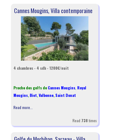
Cannes Mougins, Villa contemporaine
4 chambres - 4 sdb - 1200€/nuit
Proche des golfs de
Cannes Mougins
,
Royal
Mougins
,
Biot
,
Valbonne
,
Saint Donat
Read more...
Read
738
times
Golfe du Morbihan, Sarzeau - Villa