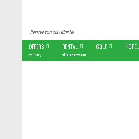
Reserve your stay directly
OFFERS
RENTAL
GOLF
HOTEL
golf stay
villa-apartments