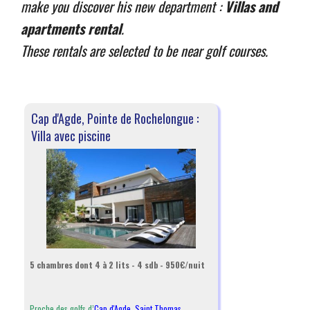
make you discover his new department :
Villas and
apartments rental
.
These rentals are selected to be near golf courses.
Cap d'Agde, Pointe de Rochelongue :
Villa avec piscine
5 chambres dont 4 à 2 lits - 4 sdb - 950€/nuit
Proche des golfs d’
Cap d'Agde
,
Saint Thomas