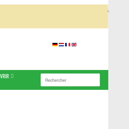
×
VRIR