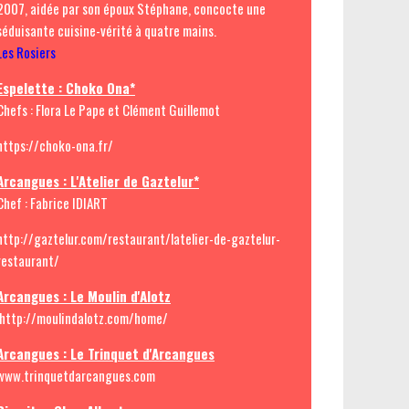
2007, aidée par son époux Stéphane, concocte une
séduisante cuisine-vérité à quatre mains.
Les Rosiers
Espelette : Choko Ona*
Chefs : Flora Le Pape et Clément Guillemot
https://choko-ona.fr/
Arcangues : L'Atelier de Gaztelur*
Chef : Fabrice IDIART
http://gaztelur.com/restaurant/latelier-de-gaztelur-
restaurant/
Arcangues : Le Moulin d'Alotz
http://moulindalotz.com/home/
Arcangues : Le Trinquet d'Arcangues
www.trinquetdarcangues.com