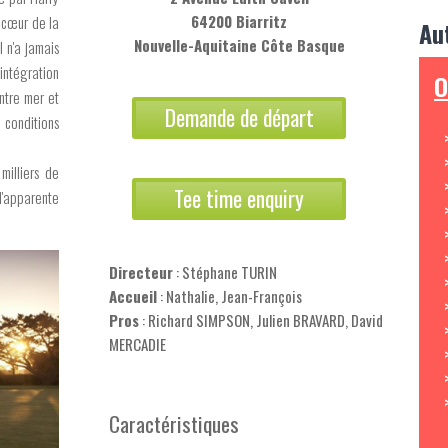
64200 Biarritz
n cœur de la
Au
Nouvelle-Aquitaine Côte Basque
l n'a jamais
 intégration
O
Entre mer et
Demande de départ
 conditions
milliers de
Tee time enquiry
l'apparente
Directeur
: Stéphane TURIN
Accueil
: Nathalie, Jean-François
Pros
: Richard SIMPSON, Julien BRAVARD, David
MERCADIE
Caractéristiques