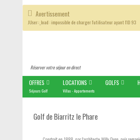
Avertissement
JUser::_load : impossible de charger l'utilisateur ayant l'ID 93
Réserver votre séjour en direct
OFFRES
LOCATIONS
GOLFS
Séjours Golf
Villas - Appartements
Golf de Biarritz le Phare
Construit en 1888 par l'architecte Willy Dunn, puis reman