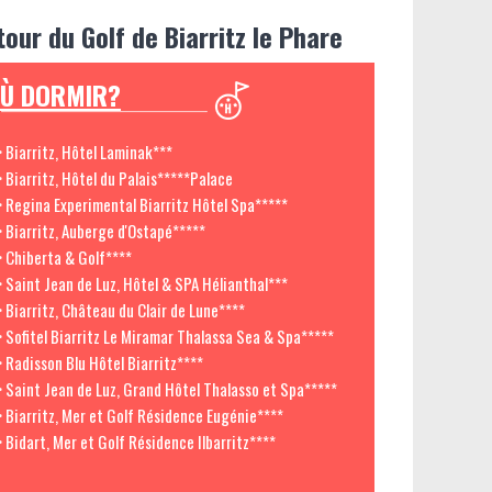
tour du Golf de Biarritz le Phare
Ù DORMIR?
> Biarritz, Hôtel Laminak***
> Biarritz, Hôtel du Palais*****Palace
> Regina Experimental Biarritz Hôtel Spa*****
> Biarritz, Auberge d'Ostapé*****
> Chiberta & Golf****
> Saint Jean de Luz, Hôtel & SPA Hélianthal***
> Biarritz, Château du Clair de Lune****
> Sofitel Biarritz Le Miramar Thalassa Sea & Spa*****
> Radisson Blu Hôtel Biarritz****
> Saint Jean de Luz, Grand Hôtel Thalasso et Spa*****
> Biarritz, Mer et Golf Résidence Eugénie****
> Bidart, Mer et Golf Résidence Ilbarritz****