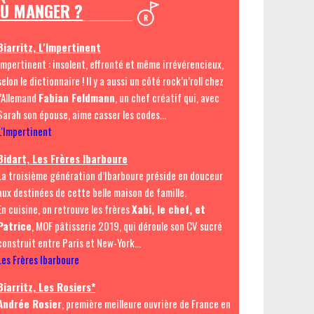
Ù MANGER ?
Biarritz, L'Impertinent
Impertinent : insolent, effronté et même irrévérencieux,
selon le dictionnaire ! Il y a aussi un côté rock’n’roll chez
l’Allemand
Fabian Feldmann
, un chef créatif qui, avec
Sarah son épouse, aime casser les codes…
L'Impertinent
Bidart, Les Frères Ibarboure
La troisième génération d’Ibarboure préside en douceur
aux destinées de cette belle maison de famille.
En cuisine, on retrouve les frères
Xabi, le chef, et
Patrice
, MOF pâtisserie 2019, qui déroule son CV sucré
construit entre Paris et New-York…
Les Frères Ibarboure
Biarritz, Les Rosiers*
Andrée Rosier
, première meilleure ouvrière de France en