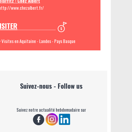
Biarritz : Chez Albert
http://www.chezalbert.fr/
ISITER
> Visites en Aquitaine - Landes - Pays Basque
Suivez-nous - Follow us
Suivez notre actualité hebdomadaire sur