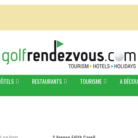
HÔTELS
RESTAURANTS
TOURISME
A DÉCOU
ié par Harry
2 Avenue Edith Cavell