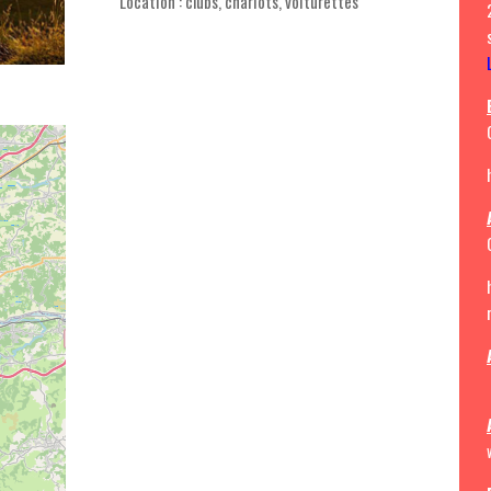
Location : clubs, chariots, voiturettes