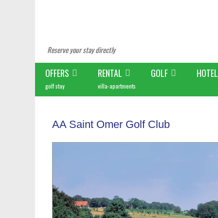
Reserve your stay directly
OFFERS
RENTAL
GOLF
HOTEL
golf stay
villa-apartments
AA Saint Omer Golf Club