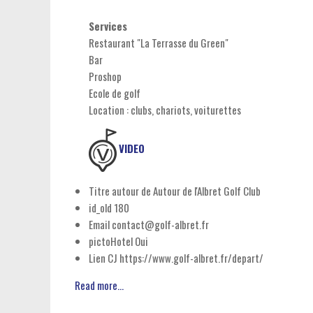
Services
Restaurant "La Terrasse du Green"
Bar
Proshop
Ecole de golf
Location : clubs, chariots, voiturettes
VIDEO
Titre autour de
Autour de l'Albret Golf Club
id_old
180
Email
contact@golf-albret.fr
pictoHotel
Oui
Lien CJ
https://www.golf-albret.fr/depart/
Read more...