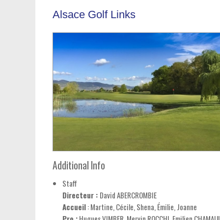
Alsace Golf Links
Additional Info
Staff
Directeur :
David ABERCROMBIE
Accueil
: Martine, Cécile, Shena, Émilie, Joanne
Pro :
Hugues VIMBER, Mervin ROCCHI, Emilien CHAMAU