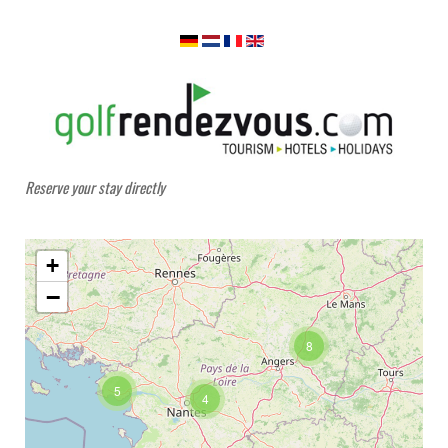
Reserve your stay directly
+
−
8
5
4