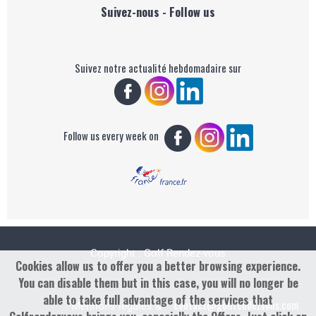
Suivez-nous - Follow us
Suivez notre actualité hebdomadaire sur
Follow us every week on
Copyright : Golf Rendez-vous
Cookies allow us to offer you a better browsing experience.
You can disable them but in this case, you will no longer be
able to take full advantage of the services that
contact@golfrendezvous.com
Mentions légales &