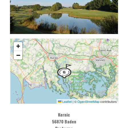
+
−
Leaflet
|
©
OpenStreetMap
contributors
Kernic
56870 Baden