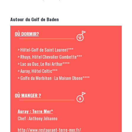
Autour du Golf de Baden
OÙ DORMIR?
> Hôtel-Golf de Saint Laurent***
> Rhuys, Hôtel Chevalier Gambette***
> Lac au Duc, Le Roi Arthur****
> Auray, Hôtel Celtic***
> Golfe du Morbihan : La Maison Obono****
OÙ MANGER ?
Auray : Terre Mer*
Chef : Anthony Jéhanno
http://www.restaurant-terre-mer.fr/